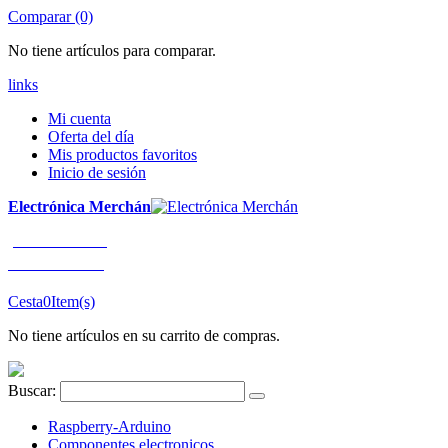
Comparar (0)
No tiene artículos para comparar.
links
Mi cuenta
Oferta del día
Mis productos favoritos
Inicio de sesión
Electrónica Merchán
¡LLÁMENOS!
91 663 80 80
Cesta
0
Item(s)
No tiene artículos en su carrito de compras.
Buscar:
Raspberry-Arduino
Componentes electronicos