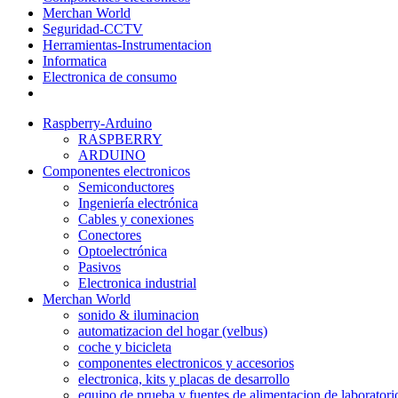
Merchan World
Seguridad-CCTV
Herramientas-Instrumentacion
Informatica
Electronica de consumo
Raspberry-Arduino
RASPBERRY
ARDUINO
Componentes electronicos
Semiconductores
Ingeniería electrónica
Cables y conexiones
Conectores
Optoelectrónica
Pasivos
Electronica industrial
Merchan World
sonido & iluminacion
automatizacion del hogar (velbus)
coche y bicicleta
componentes electronicos y accesorios
electronica, kits y placas de desarrollo
equipo de prueba y fuentes de alimentacion de laboratori