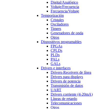
Digital/Analógico
Voltaje/Frecuencia
Frecuencia/Voltaje
Temporización
Cristales
Osciladores
Timers
Generadores de onda
Otros
Dispositivos programables
FPGAs
CPLDs
PLDs
PALs
GALs
Drivers e interfaces
Drivers-Receivers de línea
Drivers para displays
Drivers de potencia
Transmisión de datos
UART
Drivers corriente (4-20mA)
Líneas de retardo
Telecomunicaciones
Otros