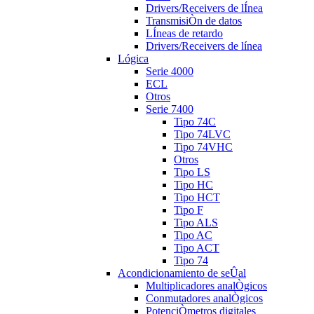
Drivers/Receivers de lÍnea
TransmisiÒn de datos
LÍneas de retardo
Drivers/Receivers de línea
Lógica
Serie 4000
ECL
Otros
Serie 7400
Tipo 74C
Tipo 74LVC
Tipo 74VHC
Otros
Tipo LS
Tipo HC
Tipo HCT
Tipo F
Tipo ALS
Tipo AC
Tipo ACT
Tipo 74
Acondicionamiento de seÛal
Multiplicadores analÒgicos
Conmutadores analÒgicos
PotenciÒmetros digitales