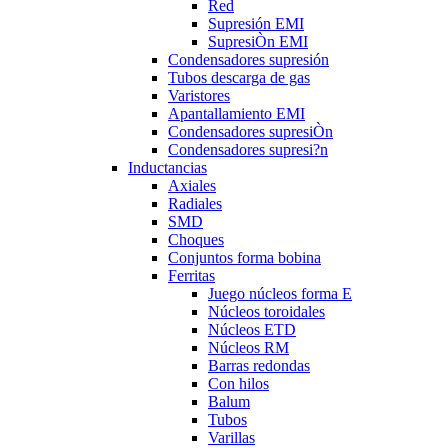
Red
Supresión EMI
SupresiÒn EMI
Condensadores supresión
Tubos descarga de gas
Varistores
Apantallamiento EMI
Condensadores supresiÒn
Condensadores supresi?n
Inductancias
Axiales
Radiales
SMD
Choques
Conjuntos forma bobina
Ferritas
Juego núcleos forma E
Núcleos toroidales
Núcleos ETD
Núcleos RM
Barras redondas
Con hilos
Balum
Tubos
Varillas