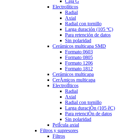
Caja G
Electrolíticos
Radial
Axial
Radial con tornillo
Larga duración (105 ºC)
Para retención de datos
Sin polaridad
Cerámicos multicapa SMD
Formato 0603
Formato 0805
Formato 1206
Formato 1812
Cerámicos multicapa
CerÄmicos multicapa
ElectrolÍticos
Radial
Axial
Radial con tornillo
Larga duraciÒn (105 êC)
Para retenciÒn de datos
Sin polaridad
PelÍcula axial
Filtros y supresores
Filtros