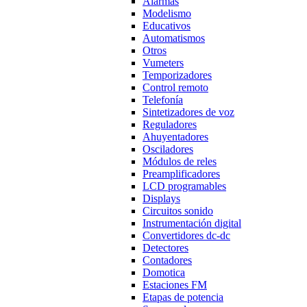
Alarmas
Modelismo
Educativos
Automatismos
Otros
Vumeters
Temporizadores
Control remoto
Telefonía
Sintetizadores de voz
Reguladores
Ahuyentadores
Osciladores
Módulos de reles
Preamplificadores
LCD programables
Displays
Circuitos sonido
Instrumentación digital
Convertidores dc-dc
Detectores
Contadores
Domotica
Estaciones FM
Etapas de potencia