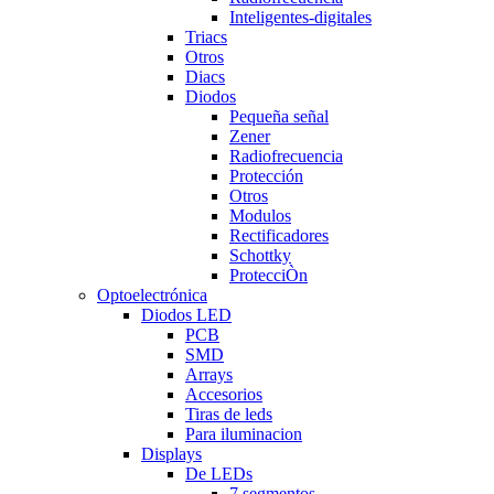
Inteligentes-digitales
Triacs
Otros
Diacs
Diodos
Pequeña señal
Zener
Radiofrecuencia
Protección
Otros
Modulos
Rectificadores
Schottky
ProtecciÒn
Optoelectrónica
Diodos LED
PCB
SMD
Arrays
Accesorios
Tiras de leds
Para iluminacion
Displays
De LEDs
7 segmentos