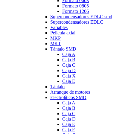
Formato 0603
Formato 0805
Formato 1206
Supercondensadores EDLC smd
Supercondensadores EDLC
Variables
Película axial
MKP
MKT
Tántalo SMD
Caja A
Caja B
Caja C
Caja D
Caja X
Caja E
Tántalo
Arranque de motores
Electrolíticos SMD
Caja A
Caja B
Caja C
Caja D
Caja E
Caja F