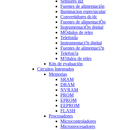
Sensores luz
Fuentes de alimentación
Iluminacion espectacular
Convertidores dc/dc
Fuentes de alimentaciÒn
InstrumentaciÒn digital
MÒdulos de reles
TelefonÍa
Instrumentaci?n digital
Fuentes de alimentaci?n
Telefon?a
M?dulos de reles
Kits de evaluación
Circuitos Integrados
Memorias
SRAM
DRAM
NVRAM
PROM
EPROM
EEPROM
FLASH
Procesadores
Microcontroladores
Microprocesadores