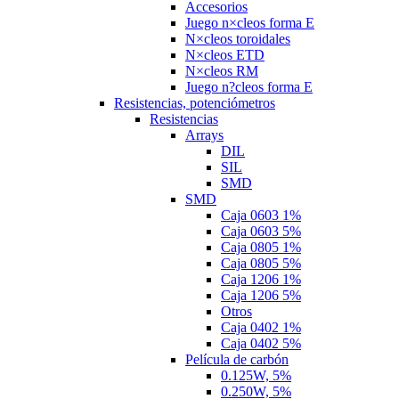
Accesorios
Juego n×cleos forma E
N×cleos toroidales
N×cleos ETD
N×cleos RM
Juego n?cleos forma E
Resistencias, potenciómetros
Resistencias
Arrays
DIL
SIL
SMD
SMD
Caja 0603 1%
Caja 0603 5%
Caja 0805 1%
Caja 0805 5%
Caja 1206 1%
Caja 1206 5%
Otros
Caja 0402 1%
Caja 0402 5%
Película de carbón
0.125W, 5%
0.250W, 5%