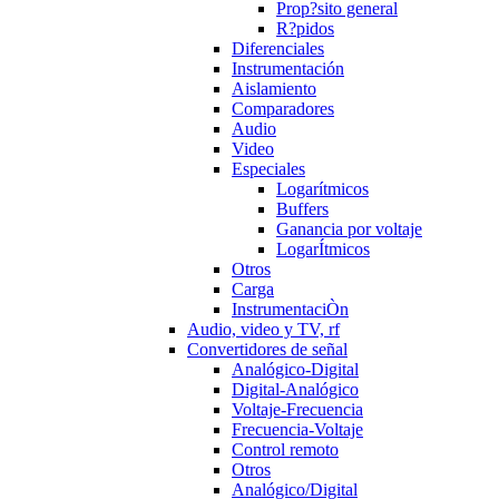
Prop?sito general
R?pidos
Diferenciales
Instrumentación
Aislamiento
Comparadores
Audio
Video
Especiales
Logarítmicos
Buffers
Ganancia por voltaje
LogarÍtmicos
Otros
Carga
InstrumentaciÒn
Audio, video y TV, rf
Convertidores de señal
Analógico-Digital
Digital-Analógico
Voltaje-Frecuencia
Frecuencia-Voltaje
Control remoto
Otros
Analógico/Digital