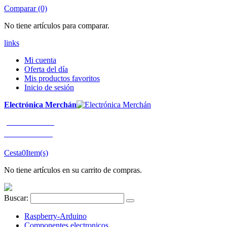
Comparar (0)
No tiene artículos para comparar.
links
Mi cuenta
Oferta del día
Mis productos favoritos
Inicio de sesión
Electrónica Merchán
¡LLÁMENOS!
91 663 80 80
Cesta
0
Item(s)
No tiene artículos en su carrito de compras.
Buscar:
Raspberry-Arduino
Componentes electronicos