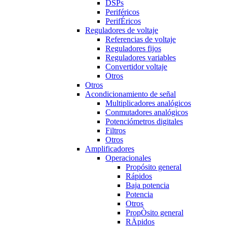
DSPs
Periféricos
PerifÉricos
Reguladores de voltaje
Referencias de voltaje
Reguladores fijos
Reguladores variables
Convertidor voltaje
Otros
Otros
Acondicionamiento de señal
Multiplicadores analógicos
Conmutadores analógicos
Potenciómetros digitales
Filtros
Otros
Amplificadores
Operacionales
Propósito general
Rápidos
Baja potencia
Potencia
Otros
PropÒsito general
RÄpidos