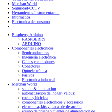
Merchan World
Seguridad-CCTV
Herramientas-Instrumentacion
Informatica
Electronica de consumo
Raspberry-Arduino
RASPBERRY
ARDUINO
Componentes electronicos
Semiconductores
Ingeniería electrónica
Cables y conexiones
Conectores
Optoelectrónica
Pasivos
Electronica industrial
Merchan World
sonido & iluminacion
automatizacion del hogar (velbus)
coche y bicicleta
componentes electronicos y accesorios
electronica, kits y placas de desarrollo
equipo de prueba y fuentes de alimentacion de