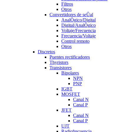
Filtros
Otros
Convertidores de seÛal
AnalÒgico/Digital
Digital/AnalÒgico
Voltaje/Frecuencia
Frecuencia/Voltaje
Control remoto
Otros
Discretos
Puentes rectificadores
Thyristors
Transistores
Bipolares
NPN
PNP
IGBT
MOSFET
Canal N
Canal P
JFET
Canal N
Canal P
UJT
Radiofrecuencia