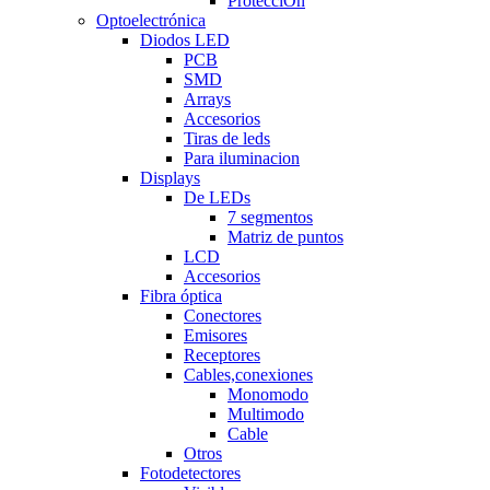
ProtecciÒn
Optoelectrónica
Diodos LED
PCB
SMD
Arrays
Accesorios
Tiras de leds
Para iluminacion
Displays
De LEDs
7 segmentos
Matriz de puntos
LCD
Accesorios
Fibra óptica
Conectores
Emisores
Receptores
Cables,conexiones
Monomodo
Multimodo
Cable
Otros
Fotodetectores