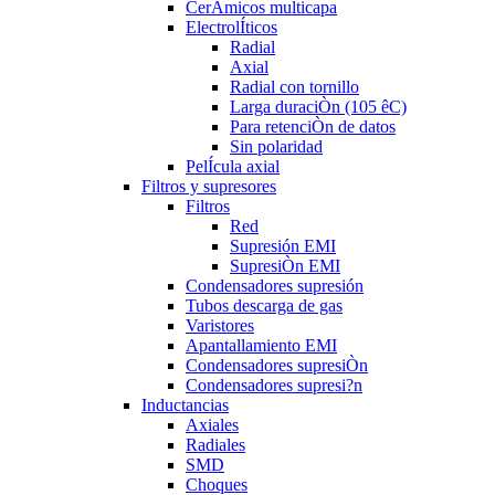
CerÄmicos multicapa
ElectrolÍticos
Radial
Axial
Radial con tornillo
Larga duraciÒn (105 êC)
Para retenciÒn de datos
Sin polaridad
PelÍcula axial
Filtros y supresores
Filtros
Red
Supresión EMI
SupresiÒn EMI
Condensadores supresión
Tubos descarga de gas
Varistores
Apantallamiento EMI
Condensadores supresiÒn
Condensadores supresi?n
Inductancias
Axiales
Radiales
SMD
Choques