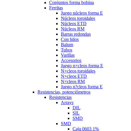
Conjuntos forma bobina
Ferritas
Juego núcleos forma E
Núcleos toroidales
Núcleos ETD
Núcleos RM
Barras redondas
Con hilos
Balum
Tubos
Varillas
Accesorios
Juego n×cleos forma E
N×cleos toroidales
N×cleos ETD
N×cleos RM
Juego n?cleos forma E
Resistencias, potenciómetros
Resistencias
Arrays
DIL
SIL
SMD
SMD
Caja 0603 1%