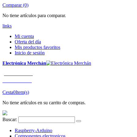
Comparar (0)
No tiene artículos para comparar.
links
Mi cuenta
Oferta del día
Mis productos favoritos
Inicio de sesión
Electrónica Merchán
¡LLÁMENOS!
91 663 80 80
Cesta
0
Item(s)
No tiene artículos en su carrito de compras.
Buscar:
Raspberry-Arduino
Componentes electronicos