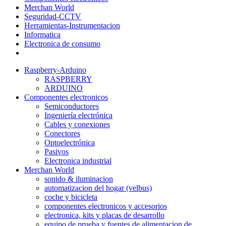
Merchan World
Seguridad-CCTV
Herramientas-Instrumentacion
Informatica
Electronica de consumo
Raspberry-Arduino
RASPBERRY
ARDUINO
Componentes electronicos
Semiconductores
Ingeniería electrónica
Cables y conexiones
Conectores
Optoelectrónica
Pasivos
Electronica industrial
Merchan World
sonido & iluminacion
automatizacion del hogar (velbus)
coche y bicicleta
componentes electronicos y accesorios
electronica, kits y placas de desarrollo
equipo de prueba y fuentes de alimentacion de