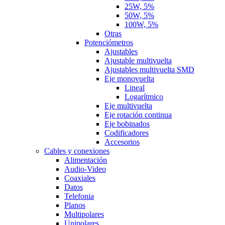
25W, 5%
50W, 5%
100W, 5%
Otras
Potenciómetros
Ajustables
Ajustable multivuelta
Ajustables multivuelta SMD
Eje monovuelta
Lineal
Logarítmico
Eje multivuelta
Eje rotación continua
Eje bobinados
Codificadores
Accesorios
Cables y conexiones
Alimentación
Audio-Video
Coaxiales
Datos
Telefonia
Planos
Multipolares
Unipolares