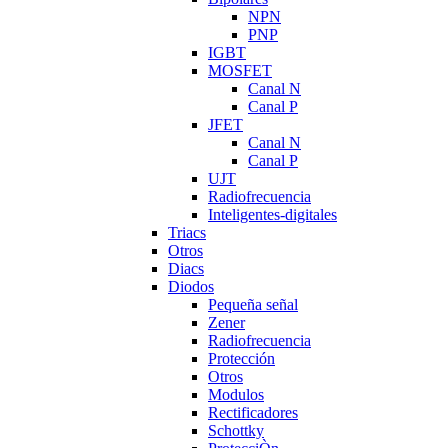
NPN
PNP
IGBT
MOSFET
Canal N
Canal P
JFET
Canal N
Canal P
UJT
Radiofrecuencia
Inteligentes-digitales
Triacs
Otros
Diacs
Diodos
Pequeña señal
Zener
Radiofrecuencia
Protección
Otros
Modulos
Rectificadores
Schottky