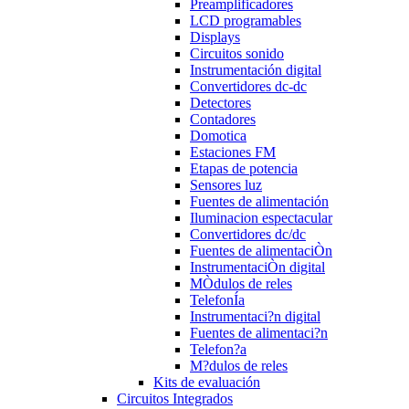
Preamplificadores
LCD programables
Displays
Circuitos sonido
Instrumentación digital
Convertidores dc-dc
Detectores
Contadores
Domotica
Estaciones FM
Etapas de potencia
Sensores luz
Fuentes de alimentación
Iluminacion espectacular
Convertidores dc/dc
Fuentes de alimentaciÒn
InstrumentaciÒn digital
MÒdulos de reles
TelefonÍa
Instrumentaci?n digital
Fuentes de alimentaci?n
Telefon?a
M?dulos de reles
Kits de evaluación
Circuitos Integrados