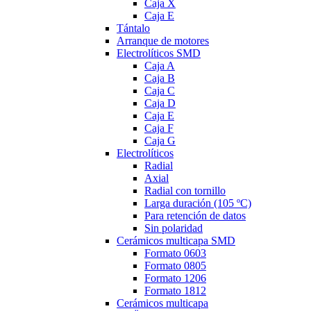
Caja X
Caja E
Tántalo
Arranque de motores
Electrolíticos SMD
Caja A
Caja B
Caja C
Caja D
Caja E
Caja F
Caja G
Electrolíticos
Radial
Axial
Radial con tornillo
Larga duración (105 ºC)
Para retención de datos
Sin polaridad
Cerámicos multicapa SMD
Formato 0603
Formato 0805
Formato 1206
Formato 1812
Cerámicos multicapa