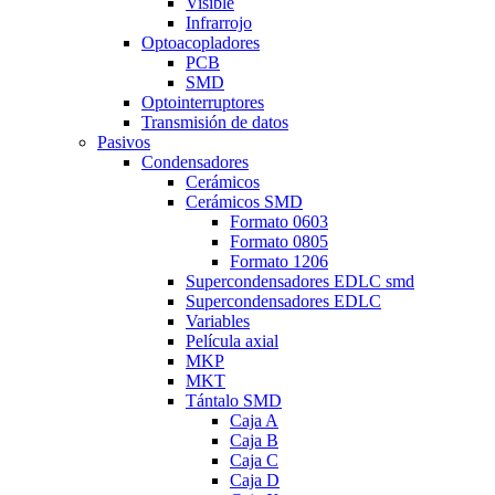
Visible
Infrarrojo
Optoacopladores
PCB
SMD
Optointerruptores
Transmisión de datos
Pasivos
Condensadores
Cerámicos
Cerámicos SMD
Formato 0603
Formato 0805
Formato 1206
Supercondensadores EDLC smd
Supercondensadores EDLC
Variables
Película axial
MKP
MKT
Tántalo SMD
Caja A
Caja B
Caja C
Caja D