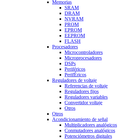
Memorias
SRAM
DRAM
NVRAM
PROM
EPROM
EEPROM
FLASH
Procesadores
Microcontroladores
Microprocesadores
DSPs
Periféricos
PerifÉricos
Reguladores de voltaje
Referencias de voltaje
Reguladores fijos
Reguladores variables
Convertidor voltaje
Otros
Otros
Acondicionamiento de señal
Multiplicadores analógicos
Conmutadores analógicos
Potenciómetros digitales