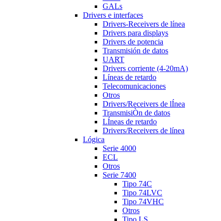
GALs
Drivers e interfaces
Drivers-Receivers de línea
Drivers para displays
Drivers de potencia
Transmisión de datos
UART
Drivers corriente (4-20mA)
Líneas de retardo
Telecomunicaciones
Otros
Drivers/Receivers de lÍnea
TransmisiÒn de datos
LÍneas de retardo
Drivers/Receivers de línea
Lógica
Serie 4000
ECL
Otros
Serie 7400
Tipo 74C
Tipo 74LVC
Tipo 74VHC
Otros
Tipo LS