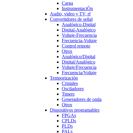
Carga
InstrumentaciÒn
Audio, video y TV, rf
Convertidores de señal
Analógico-Digital
Digital-Analógico
Voltaje-Frecuencia
Frecuencia-Voltaje
Control remoto
Otros
Analógico/Digital
Digital/Analógico
Voltaje/Frecuencia
Frecuencia/Voltaje
Temporización
Cristales
Osciladores
Timers
Generadores de onda
Otros
Dispositivos programables
FPGAs
CPLDs
PLDs
PALs