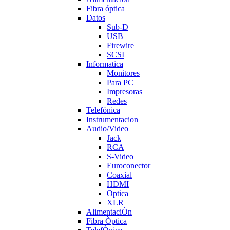
Fibra óptica
Datos
Sub-D
USB
Firewire
SCSI
Informatica
Monitores
Para PC
Impresoras
Redes
Telefónica
Instrumentacion
Audio/Video
Jack
RCA
S-Video
Euroconector
Coaxial
HDMI
Optica
XLR
AlimentaciÒn
Fibra Òptica