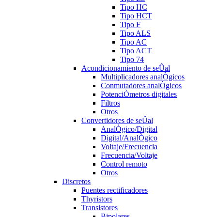
Tipo HC
Tipo HCT
Tipo F
Tipo ALS
Tipo AC
Tipo ACT
Tipo 74
Acondicionamiento de seÛal
Multiplicadores analÒgicos
Conmutadores analÒgicos
PotenciÒmetros digitales
Filtros
Otros
Convertidores de seÛal
AnalÒgico/Digital
Digital/AnalÒgico
Voltaje/Frecuencia
Frecuencia/Voltaje
Control remoto
Otros
Discretos
Puentes rectificadores
Thyristors
Transistores
Bipolares