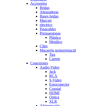
Accesorios
Bridas
Abrazaderas
Bases bridas
Marcaje
electrico
Pasacables
Prensaestopas
Plástico
Metálico
Clips
Macarrón termorretractil
Tira
Carrete
Conexiones
Audio-Video
Jack
RCA
S-Video
Euroconector
Coaxial
HDMI
Optica
XLR
Alimentación