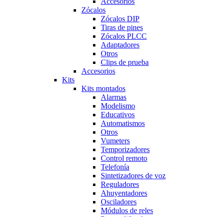
Accesorios
Zócalos
Zócalos DIP
Tiras de pines
Zócalos PLCC
Adaptadores
Otros
Clips de prueba
Accesorios
Kits
Kits montados
Alarmas
Modelismo
Educativos
Automatismos
Otros
Vumeters
Temporizadores
Control remoto
Telefonía
Sintetizadores de voz
Reguladores
Ahuyentadores
Osciladores
Módulos de reles