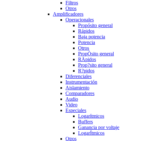
Filtros
Otros
Amplificadores
Operacionales
Propósito general
Rápidos
Baja potencia
Potencia
Otros
PropÒsito general
RÄpidos
Prop?sito general
R?pidos
Diferenciales
Instrumentación
Aislamiento
Comparadores
Audio
Video
Especiales
Logarítmicos
Buffers
Ganancia por voltaje
LogarÍtmicos
Otros