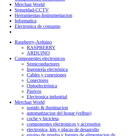
Merchan World
Seguridad-CCTV
Herramientas-Instrumentacion
Informatica
Electronica de consumo
Raspberry-Arduino
RASPBERRY
ARDUINO
Componentes electronicos
Semiconductores
Ingeniería electrónica
Cables y conexiones
Conectores
Optoelectrónica
Pasivos
Electronica industrial
Merchan World
sonido & iluminacion
automatizacion del hogar (velbus)
coche y bicicleta
componentes electronicos y accesorios
electronica, kits y placas de desarrollo
equipo de prueba y fuentes de alimentacion de