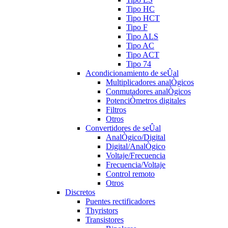
Tipo HC
Tipo HCT
Tipo F
Tipo ALS
Tipo AC
Tipo ACT
Tipo 74
Acondicionamiento de seÛal
Multiplicadores analÒgicos
Conmutadores analÒgicos
PotenciÒmetros digitales
Filtros
Otros
Convertidores de seÛal
AnalÒgico/Digital
Digital/AnalÒgico
Voltaje/Frecuencia
Frecuencia/Voltaje
Control remoto
Otros
Discretos
Puentes rectificadores
Thyristors
Transistores