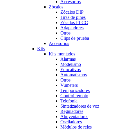
Accesorios
Zócalos
Zócalos DIP
Tiras de pines
Zócalos PLCC
Adaptadores
Otros
Clips de prueba
Accesorios
Kits
Kits montados
Alarmas
Modelismo
Educativos
Automatismos
Otros
Vumeters
Temporizadores
Control remoto
Telefonía
Sintetizadores de voz
Reguladores
Ahuyentadores
Osciladores
Módulos de reles