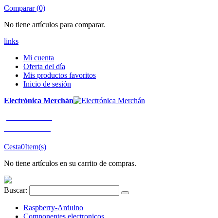
Comparar (0)
No tiene artículos para comparar.
links
Mi cuenta
Oferta del día
Mis productos favoritos
Inicio de sesión
Electrónica Merchán
¡LLÁMENOS!
91 663 80 80
Cesta
0
Item(s)
No tiene artículos en su carrito de compras.
Buscar:
Raspberry-Arduino
Componentes electronicos