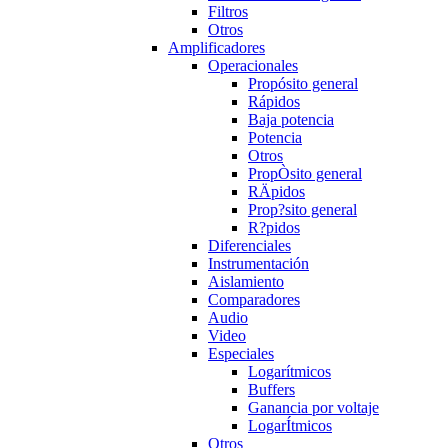
Filtros
Otros
Amplificadores
Operacionales
Propósito general
Rápidos
Baja potencia
Potencia
Otros
PropÒsito general
RÄpidos
Prop?sito general
R?pidos
Diferenciales
Instrumentación
Aislamiento
Comparadores
Audio
Video
Especiales
Logarítmicos
Buffers
Ganancia por voltaje
LogarÍtmicos
Otros