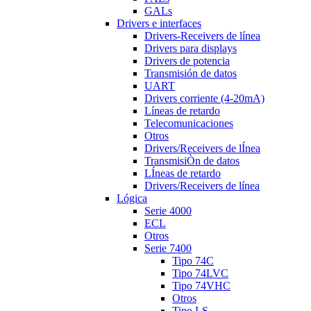
GALs
Drivers e interfaces
Drivers-Receivers de línea
Drivers para displays
Drivers de potencia
Transmisión de datos
UART
Drivers corriente (4-20mA)
Líneas de retardo
Telecomunicaciones
Otros
Drivers/Receivers de lÍnea
TransmisiÒn de datos
LÍneas de retardo
Drivers/Receivers de línea
Lógica
Serie 4000
ECL
Otros
Serie 7400
Tipo 74C
Tipo 74LVC
Tipo 74VHC
Otros
Tipo LS