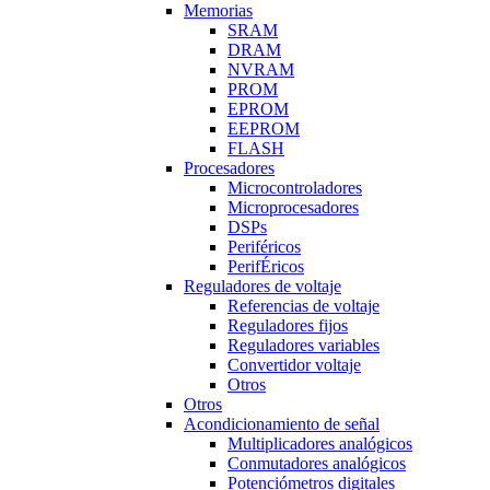
Memorias
SRAM
DRAM
NVRAM
PROM
EPROM
EEPROM
FLASH
Procesadores
Microcontroladores
Microprocesadores
DSPs
Periféricos
PerifÉricos
Reguladores de voltaje
Referencias de voltaje
Reguladores fijos
Reguladores variables
Convertidor voltaje
Otros
Otros
Acondicionamiento de señal
Multiplicadores analógicos
Conmutadores analógicos
Potenciómetros digitales