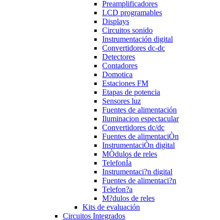
Preamplificadores
LCD programables
Displays
Circuitos sonido
Instrumentación digital
Convertidores dc-dc
Detectores
Contadores
Domotica
Estaciones FM
Etapas de potencia
Sensores luz
Fuentes de alimentación
Iluminacion espectacular
Convertidores dc/dc
Fuentes de alimentaciÒn
InstrumentaciÒn digital
MÒdulos de reles
TelefonÍa
Instrumentaci?n digital
Fuentes de alimentaci?n
Telefon?a
M?dulos de reles
Kits de evaluación
Circuitos Integrados