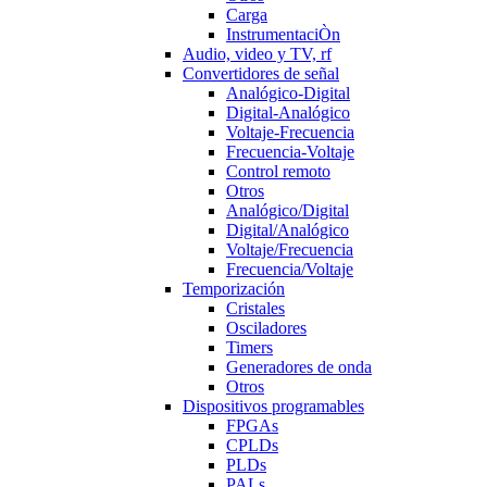
Carga
InstrumentaciÒn
Audio, video y TV, rf
Convertidores de señal
Analógico-Digital
Digital-Analógico
Voltaje-Frecuencia
Frecuencia-Voltaje
Control remoto
Otros
Analógico/Digital
Digital/Analógico
Voltaje/Frecuencia
Frecuencia/Voltaje
Temporización
Cristales
Osciladores
Timers
Generadores de onda
Otros
Dispositivos programables
FPGAs
CPLDs
PLDs
PALs