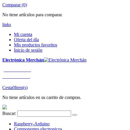
Comparar (0)
No tiene artículos para comparar.
links
Mi cuenta
Oferta del día
Mis productos favoritos
Inicio de sesión
Electrónica Merchán
¡LLÁMENOS!
91 663 80 80
Cesta
0
Item(s)
No tiene artículos en su carrito de compras.
Buscar:
Raspberry-Arduino
Componentes electronicos