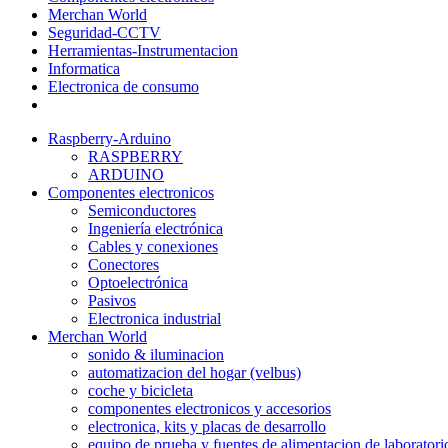
Merchan World
Seguridad-CCTV
Herramientas-Instrumentacion
Informatica
Electronica de consumo
Raspberry-Arduino
RASPBERRY
ARDUINO
Componentes electronicos
Semiconductores
Ingeniería electrónica
Cables y conexiones
Conectores
Optoelectrónica
Pasivos
Electronica industrial
Merchan World
sonido & iluminacion
automatizacion del hogar (velbus)
coche y bicicleta
componentes electronicos y accesorios
electronica, kits y placas de desarrollo
equipo de prueba y fuentes de alimentacion de laboratori