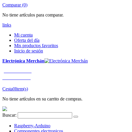
Comparar (0)
No tiene artículos para comparar.
links
Mi cuenta
Oferta del día
Mis productos favoritos
Inicio de sesión
Electrónica Merchán
¡LLÁMENOS!
91 663 80 80
Cesta
0
Item(s)
No tiene artículos en su carrito de compras.
Buscar:
Raspberry-Arduino
Componentes electronicos