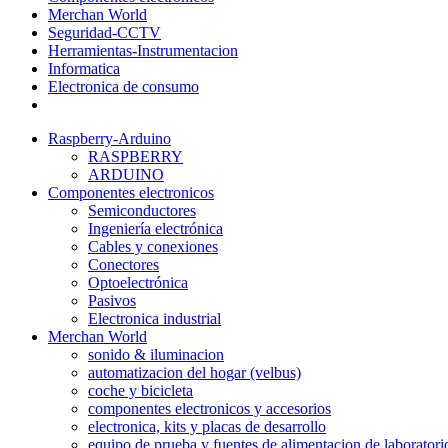
Merchan World
Seguridad-CCTV
Herramientas-Instrumentacion
Informatica
Electronica de consumo
Raspberry-Arduino
RASPBERRY
ARDUINO
Componentes electronicos
Semiconductores
Ingeniería electrónica
Cables y conexiones
Conectores
Optoelectrónica
Pasivos
Electronica industrial
Merchan World
sonido & iluminacion
automatizacion del hogar (velbus)
coche y bicicleta
componentes electronicos y accesorios
electronica, kits y placas de desarrollo
equipo de prueba y fuentes de alimentacion de laboratori