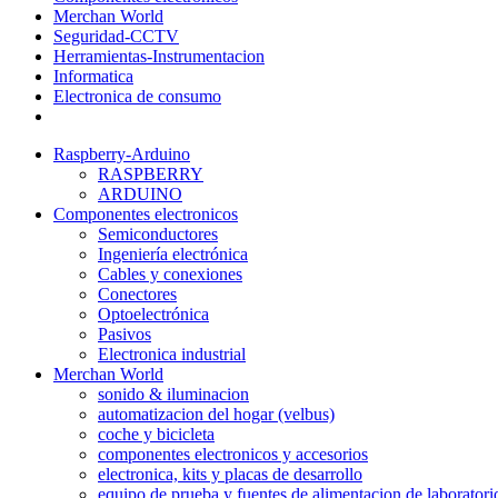
Merchan World
Seguridad-CCTV
Herramientas-Instrumentacion
Informatica
Electronica de consumo
Raspberry-Arduino
RASPBERRY
ARDUINO
Componentes electronicos
Semiconductores
Ingeniería electrónica
Cables y conexiones
Conectores
Optoelectrónica
Pasivos
Electronica industrial
Merchan World
sonido & iluminacion
automatizacion del hogar (velbus)
coche y bicicleta
componentes electronicos y accesorios
electronica, kits y placas de desarrollo
equipo de prueba y fuentes de alimentacion de laboratori