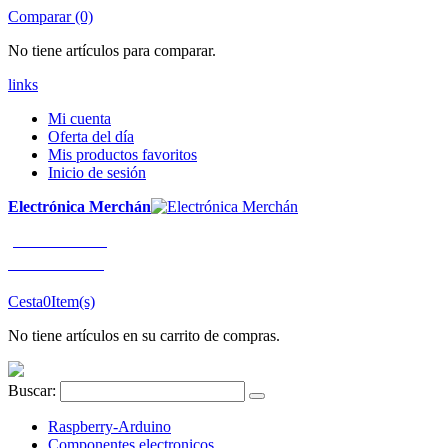
Comparar (0)
No tiene artículos para comparar.
links
Mi cuenta
Oferta del día
Mis productos favoritos
Inicio de sesión
Electrónica Merchán
¡LLÁMENOS!
91 663 80 80
Cesta
0
Item(s)
No tiene artículos en su carrito de compras.
Buscar:
Raspberry-Arduino
Componentes electronicos