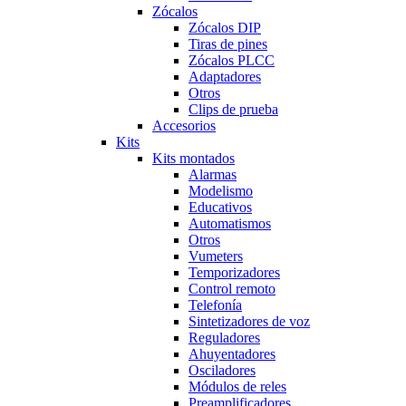
Zócalos
Zócalos DIP
Tiras de pines
Zócalos PLCC
Adaptadores
Otros
Clips de prueba
Accesorios
Kits
Kits montados
Alarmas
Modelismo
Educativos
Automatismos
Otros
Vumeters
Temporizadores
Control remoto
Telefonía
Sintetizadores de voz
Reguladores
Ahuyentadores
Osciladores
Módulos de reles
Preamplificadores