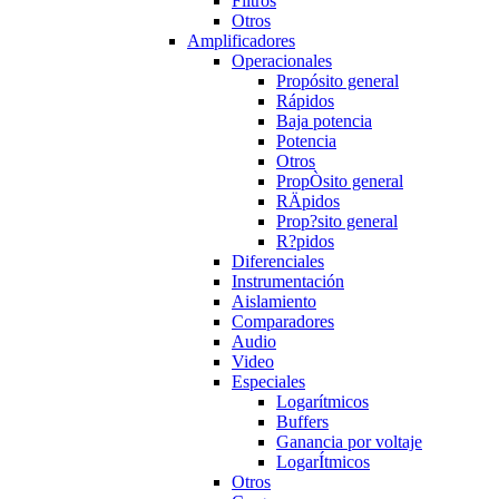
Filtros
Otros
Amplificadores
Operacionales
Propósito general
Rápidos
Baja potencia
Potencia
Otros
PropÒsito general
RÄpidos
Prop?sito general
R?pidos
Diferenciales
Instrumentación
Aislamiento
Comparadores
Audio
Video
Especiales
Logarítmicos
Buffers
Ganancia por voltaje
LogarÍtmicos
Otros