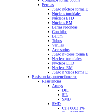
Conjuntos forma bobina
Ferritas
Juego núcleos forma E
Núcleos toroidales
Núcleos ETD
Núcleos RM
Barras redondas
Con hilos
Balum
Tubos
Varillas
Accesorios
Juego n×cleos forma E
N×cleos toroidales
N×cleos ETD
N×cleos RM
Juego n?cleos forma E
Resistencias, potenciómetros
Resistencias
Arrays
DIL
SIL
SMD
SMD
Caja 0603 1%