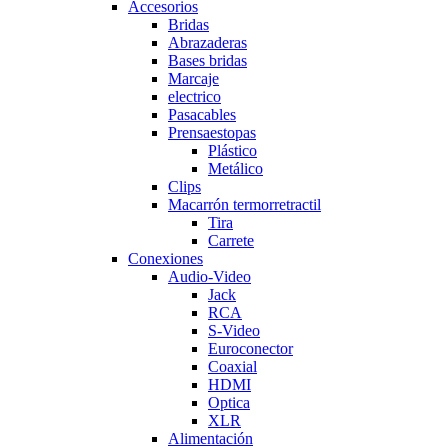
Accesorios
Bridas
Abrazaderas
Bases bridas
Marcaje
electrico
Pasacables
Prensaestopas
Plástico
Metálico
Clips
Macarrón termorretractil
Tira
Carrete
Conexiones
Audio-Video
Jack
RCA
S-Video
Euroconector
Coaxial
HDMI
Optica
XLR
Alimentación