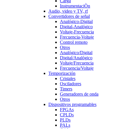
Carga
InstrumentaciÒn
Audio, video y TV, rf
Convertidores de señal
Analógico-Digital
Digital-Analógico
Voltaje-Frecuencia
Frecuencia-Voltaje
Control remoto
Otros
Analógico/Digital
Digital/Analógico
Voltaje/Frecuencia
Frecuencia/Voltaje
Temporización
Cristales
Osciladores
Timers
Generadores de onda
Otros
Dispositivos programables
FPGAs
CPLDs
PLDs
PALs