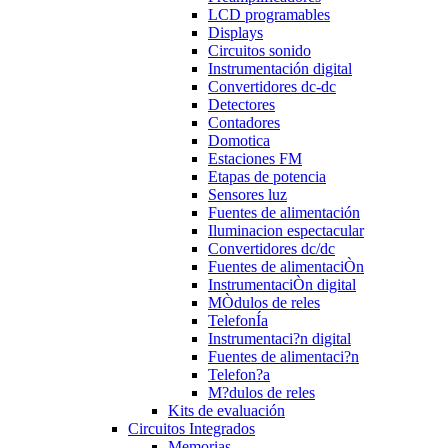
LCD programables
Displays
Circuitos sonido
Instrumentación digital
Convertidores dc-dc
Detectores
Contadores
Domotica
Estaciones FM
Etapas de potencia
Sensores luz
Fuentes de alimentación
Iluminacion espectacular
Convertidores dc/dc
Fuentes de alimentaciÒn
InstrumentaciÒn digital
MÒdulos de reles
TelefonÍa
Instrumentaci?n digital
Fuentes de alimentaci?n
Telefon?a
M?dulos de reles
Kits de evaluación
Circuitos Integrados
Memorias