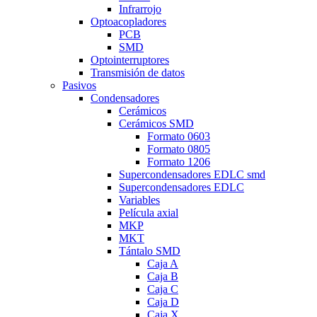
Infrarrojo
Optoacopladores
PCB
SMD
Optointerruptores
Transmisión de datos
Pasivos
Condensadores
Cerámicos
Cerámicos SMD
Formato 0603
Formato 0805
Formato 1206
Supercondensadores EDLC smd
Supercondensadores EDLC
Variables
Película axial
MKP
MKT
Tántalo SMD
Caja A
Caja B
Caja C
Caja D
Caja X