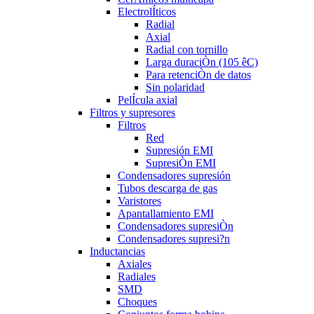
ElectrolÍticos
Radial
Axial
Radial con tornillo
Larga duraciÒn (105 êC)
Para retenciÒn de datos
Sin polaridad
PelÍcula axial
Filtros y supresores
Filtros
Red
Supresión EMI
SupresiÒn EMI
Condensadores supresión
Tubos descarga de gas
Varistores
Apantallamiento EMI
Condensadores supresiÒn
Condensadores supresi?n
Inductancias
Axiales
Radiales
SMD
Choques