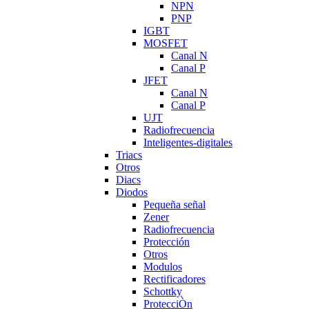
NPN
PNP
IGBT
MOSFET
Canal N
Canal P
JFET
Canal N
Canal P
UJT
Radiofrecuencia
Inteligentes-digitales
Triacs
Otros
Diacs
Diodos
Pequeña señal
Zener
Radiofrecuencia
Protección
Otros
Modulos
Rectificadores
Schottky
ProtecciÒn