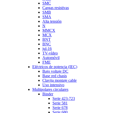
SMC
Cargas resistivas
SMB
SMA
Alta tensión
N
MMCX
MCX
BNT
BNC
jul-16
TV-vídeo
Automóvil
FME
Eléctricos de potencia (IEC)
Bajo voltaje DC
Base red chasis
Clavija montaje cable
Uso intensivo
Multipolares circulares
Binder
Serie 423-723
Serie 581
Serie 678
Serie 680