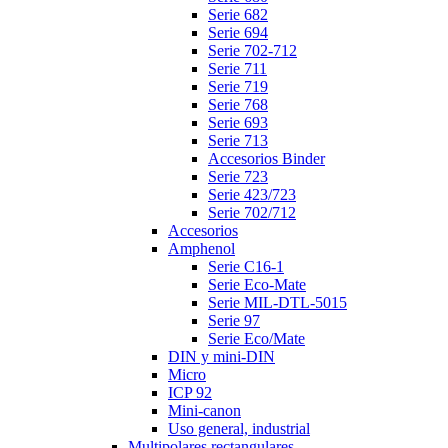
Serie 682
Serie 694
Serie 702-712
Serie 711
Serie 719
Serie 768
Serie 693
Serie 713
Accesorios Binder
Serie 723
Serie 423/723
Serie 702/712
Accesorios
Amphenol
Serie C16-1
Serie Eco-Mate
Serie MIL-DTL-5015
Serie 97
Serie Eco/Mate
DIN y mini-DIN
Micro
ICP 92
Mini-canon
Uso general, industrial
Multipolares rectangulares