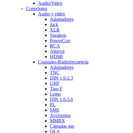
Audio/Video
Conectores
Audio y video
Adaptadores
Jack
XLR
Speakon
PowerCon
RCA
Altavoz
HDMI
Coaxiales-Radiofrecuencia
Adaptadores
TNC
DIN 1.0-2.3
UHF
Tipo F
Lemo
DIN 1.6-5.6
PL
SMS
Accesorios
MMBX
Cápsulas gas
QLA