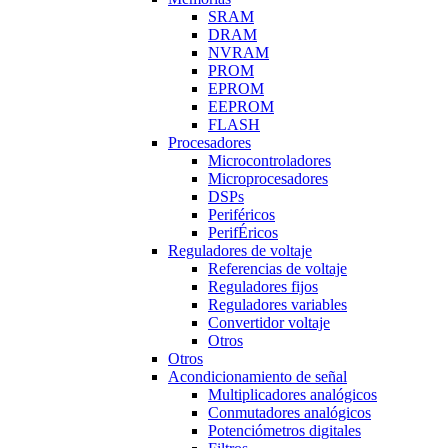
SRAM
DRAM
NVRAM
PROM
EPROM
EEPROM
FLASH
Procesadores
Microcontroladores
Microprocesadores
DSPs
Periféricos
PerifÉricos
Reguladores de voltaje
Referencias de voltaje
Reguladores fijos
Reguladores variables
Convertidor voltaje
Otros
Otros
Acondicionamiento de señal
Multiplicadores analógicos
Conmutadores analógicos
Potenciómetros digitales