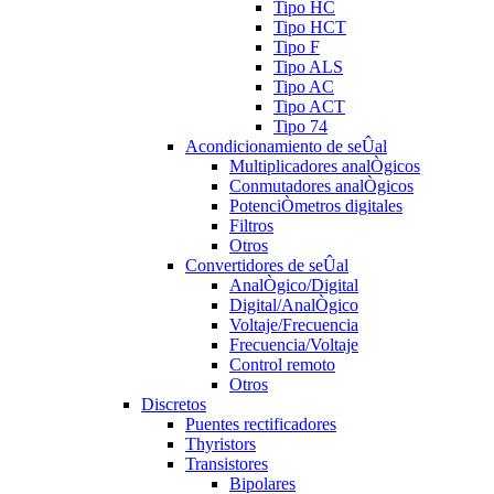
Tipo HC
Tipo HCT
Tipo F
Tipo ALS
Tipo AC
Tipo ACT
Tipo 74
Acondicionamiento de seÛal
Multiplicadores analÒgicos
Conmutadores analÒgicos
PotenciÒmetros digitales
Filtros
Otros
Convertidores de seÛal
AnalÒgico/Digital
Digital/AnalÒgico
Voltaje/Frecuencia
Frecuencia/Voltaje
Control remoto
Otros
Discretos
Puentes rectificadores
Thyristors
Transistores
Bipolares