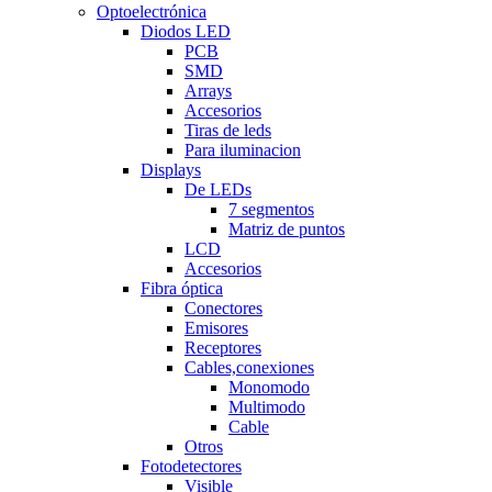
Optoelectrónica
Diodos LED
PCB
SMD
Arrays
Accesorios
Tiras de leds
Para iluminacion
Displays
De LEDs
7 segmentos
Matriz de puntos
LCD
Accesorios
Fibra óptica
Conectores
Emisores
Receptores
Cables,conexiones
Monomodo
Multimodo
Cable
Otros
Fotodetectores
Visible