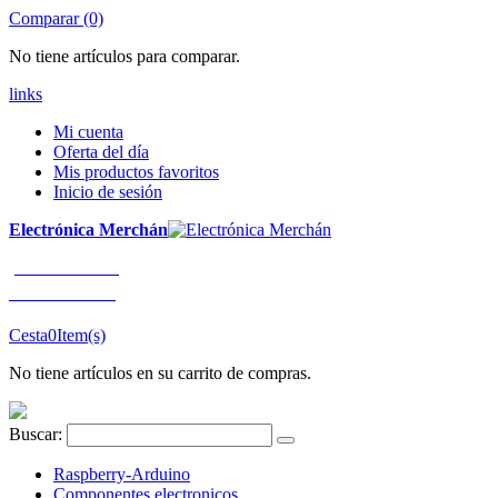
Comparar (0)
No tiene artículos para comparar.
links
Mi cuenta
Oferta del día
Mis productos favoritos
Inicio de sesión
Electrónica Merchán
¡LLÁMENOS!
91 663 80 80
Cesta
0
Item(s)
No tiene artículos en su carrito de compras.
Buscar:
Raspberry-Arduino
Componentes electronicos