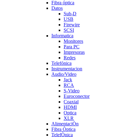
Fibra óptica
Datos
Sub-D
USB
Firewire
SCSI
Informatica
Monitores
Para PC
Impresoras
Redes
Telefónica
Instrumentacion
Audio/Video
Jack
RCA
S-Video
Euroconector
Coaxial
HDMI
Optica
XLR
AlimentaciÒn
Fibra Òptica
TelefÒnica