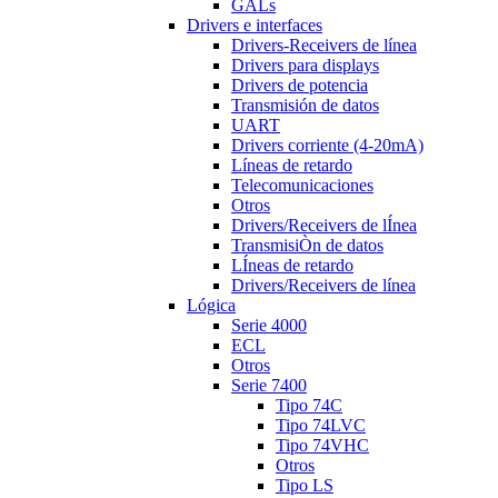
GALs
Drivers e interfaces
Drivers-Receivers de línea
Drivers para displays
Drivers de potencia
Transmisión de datos
UART
Drivers corriente (4-20mA)
Líneas de retardo
Telecomunicaciones
Otros
Drivers/Receivers de lÍnea
TransmisiÒn de datos
LÍneas de retardo
Drivers/Receivers de línea
Lógica
Serie 4000
ECL
Otros
Serie 7400
Tipo 74C
Tipo 74LVC
Tipo 74VHC
Otros
Tipo LS