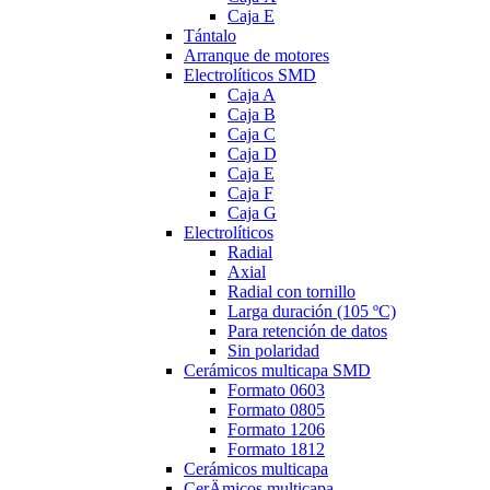
Caja E
Tántalo
Arranque de motores
Electrolíticos SMD
Caja A
Caja B
Caja C
Caja D
Caja E
Caja F
Caja G
Electrolíticos
Radial
Axial
Radial con tornillo
Larga duración (105 ºC)
Para retención de datos
Sin polaridad
Cerámicos multicapa SMD
Formato 0603
Formato 0805
Formato 1206
Formato 1812
Cerámicos multicapa
CerÄmicos multicapa