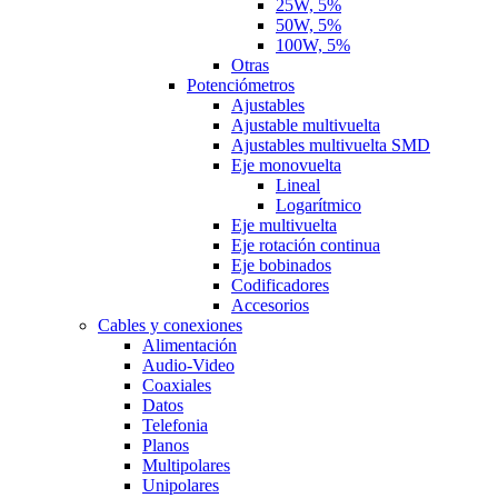
25W, 5%
50W, 5%
100W, 5%
Otras
Potenciómetros
Ajustables
Ajustable multivuelta
Ajustables multivuelta SMD
Eje monovuelta
Lineal
Logarítmico
Eje multivuelta
Eje rotación continua
Eje bobinados
Codificadores
Accesorios
Cables y conexiones
Alimentación
Audio-Video
Coaxiales
Datos
Telefonia
Planos
Multipolares
Unipolares