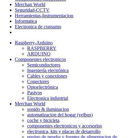
Merchan World
Seguridad-CCTV
Herramientas-Instrumentacion
Informatica
Electronica de consumo
Raspberry-Arduino
RASPBERRY
ARDUINO
Componentes electronicos
Semiconductores
Ingeniería electrónica
Cables y conexiones
Conectores
Optoelectrónica
Pasivos
Electronica industrial
Merchan World
sonido & iluminacion
automatizacion del hogar (velbus)
coche y bicicleta
componentes electronicos y accesorios
electronica, kits y placas de desarrollo
equipo de prueba y fuentes de alimentacion de