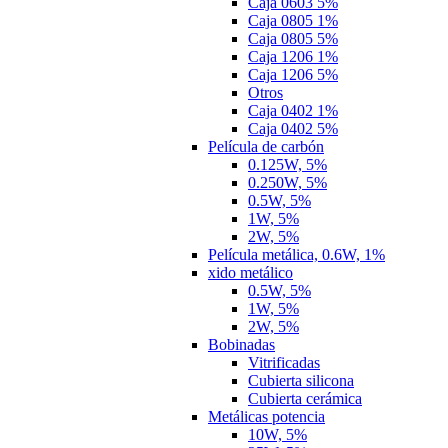
Caja 0603 5%
Caja 0805 1%
Caja 0805 5%
Caja 1206 1%
Caja 1206 5%
Otros
Caja 0402 1%
Caja 0402 5%
Película de carbón
0.125W, 5%
0.250W, 5%
0.5W, 5%
1W, 5%
2W, 5%
Película metálica, 0.6W, 1%
xido metálico
0.5W, 5%
1W, 5%
2W, 5%
Bobinadas
Vitrificadas
Cubierta silicona
Cubierta cerámica
Metálicas potencia
10W, 5%