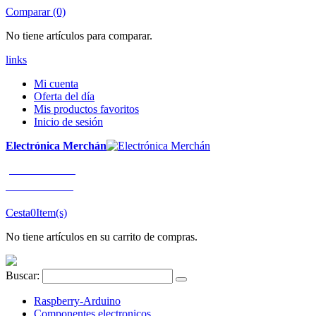
Comparar (0)
No tiene artículos para comparar.
links
Mi cuenta
Oferta del día
Mis productos favoritos
Inicio de sesión
Electrónica Merchán
¡LLÁMENOS!
91 663 80 80
Cesta
0
Item(s)
No tiene artículos en su carrito de compras.
Buscar:
Raspberry-Arduino
Componentes electronicos