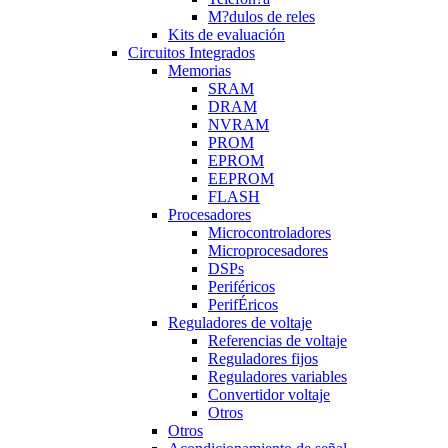
M?dulos de reles
Kits de evaluación
Circuitos Integrados
Memorias
SRAM
DRAM
NVRAM
PROM
EPROM
EEPROM
FLASH
Procesadores
Microcontroladores
Microprocesadores
DSPs
Periféricos
PerifÉricos
Reguladores de voltaje
Referencias de voltaje
Reguladores fijos
Reguladores variables
Convertidor voltaje
Otros
Otros