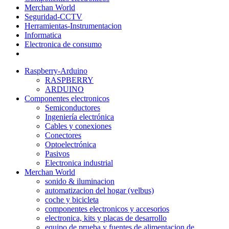
Merchan World
Seguridad-CCTV
Herramientas-Instrumentacion
Informatica
Electronica de consumo
Raspberry-Arduino
RASPBERRY
ARDUINO
Componentes electronicos
Semiconductores
Ingeniería electrónica
Cables y conexiones
Conectores
Optoelectrónica
Pasivos
Electronica industrial
Merchan World
sonido & iluminacion
automatizacion del hogar (velbus)
coche y bicicleta
componentes electronicos y accesorios
electronica, kits y placas de desarrollo
equipo de prueba y fuentes de alimentacion de