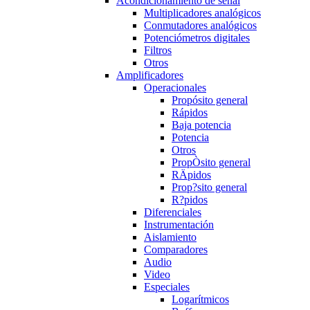
Acondicionamiento de señal
Multiplicadores analógicos
Conmutadores analógicos
Potenciómetros digitales
Filtros
Otros
Amplificadores
Operacionales
Propósito general
Rápidos
Baja potencia
Potencia
Otros
PropÒsito general
RÄpidos
Prop?sito general
R?pidos
Diferenciales
Instrumentación
Aislamiento
Comparadores
Audio
Video
Especiales
Logarítmicos