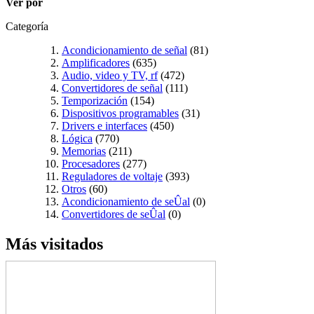
Ver por
Categoría
Acondicionamiento de señal
(81)
Amplificadores
(635)
Audio, video y TV, rf
(472)
Convertidores de señal
(111)
Temporización
(154)
Dispositivos programables
(31)
Drivers e interfaces
(450)
Lógica
(770)
Memorias
(211)
Procesadores
(277)
Reguladores de voltaje
(393)
Otros
(60)
Acondicionamiento de seÛal
(0)
Convertidores de seÛal
(0)
Más visitados