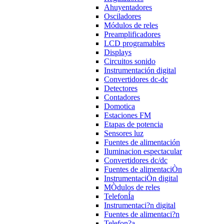
Ahuyentadores
Osciladores
Módulos de reles
Preamplificadores
LCD programables
Displays
Circuitos sonido
Instrumentación digital
Convertidores dc-dc
Detectores
Contadores
Domotica
Estaciones FM
Etapas de potencia
Sensores luz
Fuentes de alimentación
Iluminacion espectacular
Convertidores dc/dc
Fuentes de alimentaciÒn
InstrumentaciÒn digital
MÒdulos de reles
TelefonÍa
Instrumentaci?n digital
Fuentes de alimentaci?n
Telefon?a