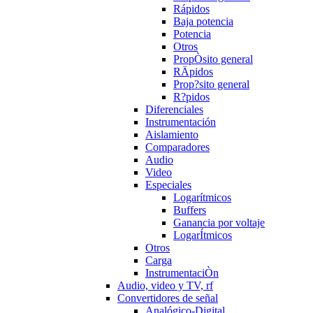
Rápidos
Baja potencia
Potencia
Otros
PropÒsito general
RÄpidos
Prop?sito general
R?pidos
Diferenciales
Instrumentación
Aislamiento
Comparadores
Audio
Video
Especiales
Logarítmicos
Buffers
Ganancia por voltaje
LogarÍtmicos
Otros
Carga
InstrumentaciÒn
Audio, video y TV, rf
Convertidores de señal
Analógico-Digital