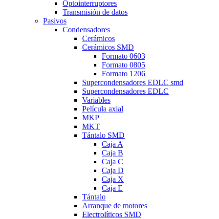
Optointerruptores
Transmisión de datos
Pasivos
Condensadores
Cerámicos
Cerámicos SMD
Formato 0603
Formato 0805
Formato 1206
Supercondensadores EDLC smd
Supercondensadores EDLC
Variables
Película axial
MKP
MKT
Tántalo SMD
Caja A
Caja B
Caja C
Caja D
Caja X
Caja E
Tántalo
Arranque de motores
Electrolíticos SMD