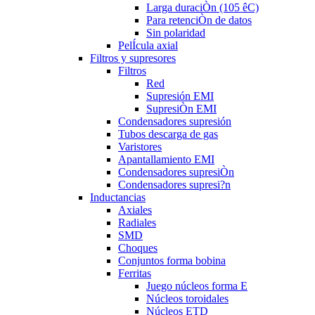
Larga duraciÒn (105 êC)
Para retenciÒn de datos
Sin polaridad
PelÍcula axial
Filtros y supresores
Filtros
Red
Supresión EMI
SupresiÒn EMI
Condensadores supresión
Tubos descarga de gas
Varistores
Apantallamiento EMI
Condensadores supresiÒn
Condensadores supresi?n
Inductancias
Axiales
Radiales
SMD
Choques
Conjuntos forma bobina
Ferritas
Juego núcleos forma E
Núcleos toroidales
Núcleos ETD