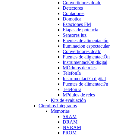
Convertidores dc-dc
Detectores
Contadores
Domotica
Estaciones FM
Etapas de potencia
Sensores luz
Fuentes de alimentación
Iluminacion espectacular
Convertidores dc/dc
Fuentes de alimentaciÒn
InstrumentaciÒn digital
MÒdulos de reles
TelefonÍa
Instrumentaci?n digital
Fuentes de alimentaci?n
Telefon?a
M?dulos de reles
Kits de evaluación
Circuitos Integrados
Memorias
SRAM
DRAM
NVRAM
PROM