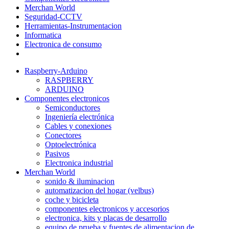
Merchan World
Seguridad-CCTV
Herramientas-Instrumentacion
Informatica
Electronica de consumo
Raspberry-Arduino
RASPBERRY
ARDUINO
Componentes electronicos
Semiconductores
Ingeniería electrónica
Cables y conexiones
Conectores
Optoelectrónica
Pasivos
Electronica industrial
Merchan World
sonido & iluminacion
automatizacion del hogar (velbus)
coche y bicicleta
componentes electronicos y accesorios
electronica, kits y placas de desarrollo
equipo de prueba y fuentes de alimentacion de