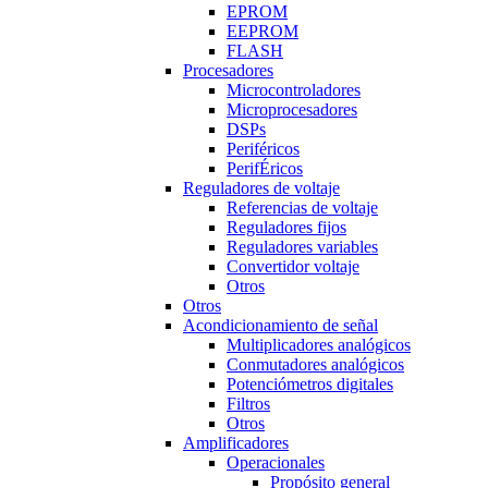
EPROM
EEPROM
FLASH
Procesadores
Microcontroladores
Microprocesadores
DSPs
Periféricos
PerifÉricos
Reguladores de voltaje
Referencias de voltaje
Reguladores fijos
Reguladores variables
Convertidor voltaje
Otros
Otros
Acondicionamiento de señal
Multiplicadores analógicos
Conmutadores analógicos
Potenciómetros digitales
Filtros
Otros
Amplificadores
Operacionales
Propósito general