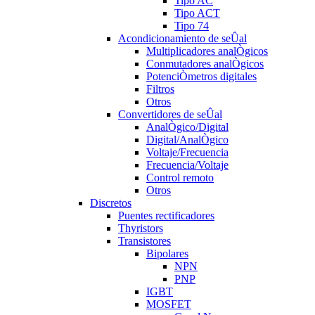
Tipo AC
Tipo ACT
Tipo 74
Acondicionamiento de seÛal
Multiplicadores analÒgicos
Conmutadores analÒgicos
PotenciÒmetros digitales
Filtros
Otros
Convertidores de seÛal
AnalÒgico/Digital
Digital/AnalÒgico
Voltaje/Frecuencia
Frecuencia/Voltaje
Control remoto
Otros
Discretos
Puentes rectificadores
Thyristors
Transistores
Bipolares
NPN
PNP
IGBT
MOSFET