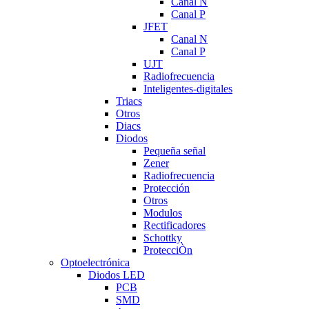
Canal N
Canal P
JFET
Canal N
Canal P
UJT
Radiofrecuencia
Inteligentes-digitales
Triacs
Otros
Diacs
Diodos
Pequeña señal
Zener
Radiofrecuencia
Protección
Otros
Modulos
Rectificadores
Schottky
ProtecciÒn
Optoelectrónica
Diodos LED
PCB
SMD