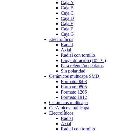
Caja A
Caja B
Caja C
Caja D
Caja E
Caja F
Caja G
Electrolíticos
Radial
Axial
Radial con tornillo
Larga duración (105 ºC)
Para retención de datos
Sin polaridad
Cerámicos multicapa SMD
Formato 0603
Formato 0805
Formato 1206
Formato 1812
Cerámicos multicapa
CerÄmicos multicapa
ElectrolÍticos
Radial
Axial
Radial con tornillo