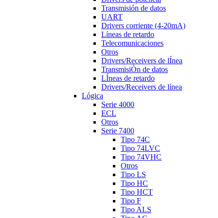
Transmisión de datos
UART
Drivers corriente (4-20mA)
Líneas de retardo
Telecomunicaciones
Otros
Drivers/Receivers de lÍnea
TransmisiÒn de datos
LÍneas de retardo
Drivers/Receivers de línea
Lógica
Serie 4000
ECL
Otros
Serie 7400
Tipo 74C
Tipo 74LVC
Tipo 74VHC
Otros
Tipo LS
Tipo HC
Tipo HCT
Tipo F
Tipo ALS