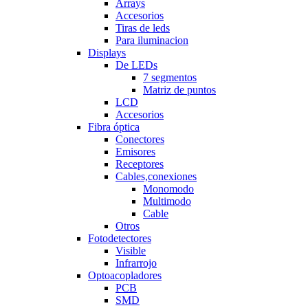
Arrays
Accesorios
Tiras de leds
Para iluminacion
Displays
De LEDs
7 segmentos
Matriz de puntos
LCD
Accesorios
Fibra óptica
Conectores
Emisores
Receptores
Cables,conexiones
Monomodo
Multimodo
Cable
Otros
Fotodetectores
Visible
Infrarrojo
Optoacopladores
PCB
SMD