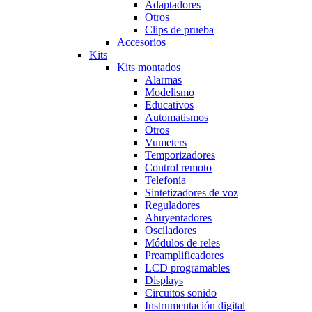
Adaptadores
Otros
Clips de prueba
Accesorios
Kits
Kits montados
Alarmas
Modelismo
Educativos
Automatismos
Otros
Vumeters
Temporizadores
Control remoto
Telefonía
Sintetizadores de voz
Reguladores
Ahuyentadores
Osciladores
Módulos de reles
Preamplificadores
LCD programables
Displays
Circuitos sonido
Instrumentación digital