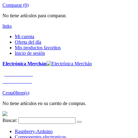
Comparar (0)
No tiene artículos para comparar.
links
Mi cuenta
Oferta del día
Mis productos favoritos
Inicio de sesión
Electrónica Merchán
¡LLÁMENOS!
91 663 80 80
Cesta
0
Item(s)
No tiene artículos en su carrito de compras.
Buscar:
Raspberry-Arduino
Componentes electronicos