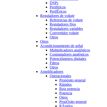
DSPs
Periféricos
PerifÉricos
Reguladores de voltaje
Referencias de voltaje
Reguladores fijos
Reguladores variables
Convertidor voltaje
Otros
Otros
Acondicionamiento de señal
Multiplicadores analógicos
Conmutadores analógicos
Potenciómetros digitales
Filtros
Otros
Amplificadores
Operacionales
Propósito general
Rápidos
Baja potencia
Potencia
Otros
PropÒsito general
RÄpidos