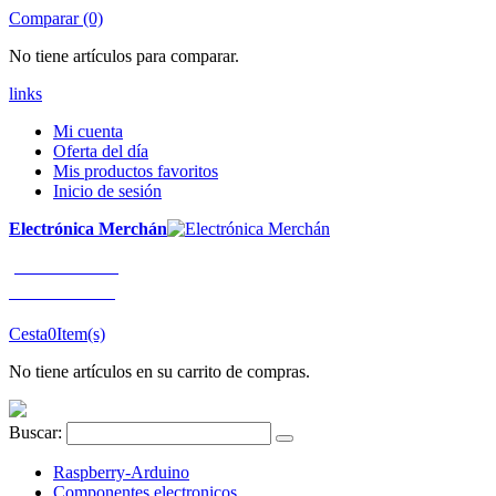
Comparar (0)
No tiene artículos para comparar.
links
Mi cuenta
Oferta del día
Mis productos favoritos
Inicio de sesión
Electrónica Merchán
¡LLÁMENOS!
91 663 80 80
Cesta
0
Item(s)
No tiene artículos en su carrito de compras.
Buscar:
Raspberry-Arduino
Componentes electronicos