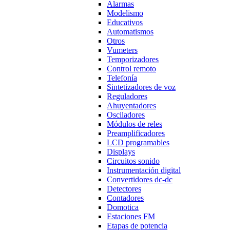
Alarmas
Modelismo
Educativos
Automatismos
Otros
Vumeters
Temporizadores
Control remoto
Telefonía
Sintetizadores de voz
Reguladores
Ahuyentadores
Osciladores
Módulos de reles
Preamplificadores
LCD programables
Displays
Circuitos sonido
Instrumentación digital
Convertidores dc-dc
Detectores
Contadores
Domotica
Estaciones FM
Etapas de potencia