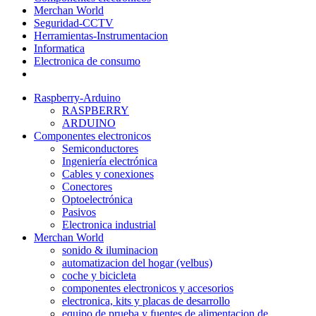
Merchan World
Seguridad-CCTV
Herramientas-Instrumentacion
Informatica
Electronica de consumo
Raspberry-Arduino
RASPBERRY
ARDUINO
Componentes electronicos
Semiconductores
Ingeniería electrónica
Cables y conexiones
Conectores
Optoelectrónica
Pasivos
Electronica industrial
Merchan World
sonido & iluminacion
automatizacion del hogar (velbus)
coche y bicicleta
componentes electronicos y accesorios
electronica, kits y placas de desarrollo
equipo de prueba y fuentes de alimentacion de