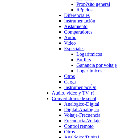
Prop?sito general
R?pidos
Diferenciales
Instrumentación
Aislamiento
Comparadores
Audio
Video
Especiales
Logarítmicos
Buffers
Ganancia por voltaje
LogarÍtmicos
Otros
Carga
InstrumentaciÒn
Audio, video y TV, rf
Convertidores de señal
Analógico-Digital
Digital-Analógico
Voltaje-Frecuencia
Frecuencia-Voltaje
Control remoto
Otros
Analógico/Digital