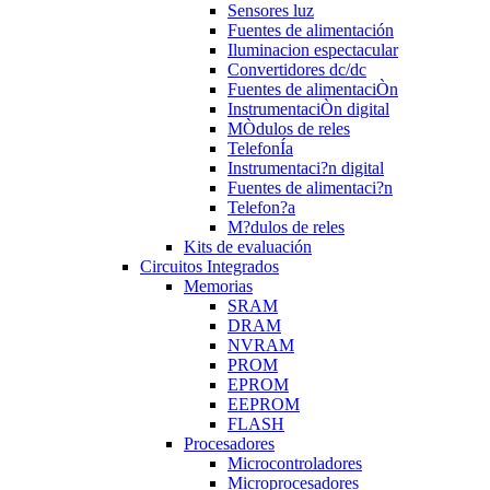
Sensores luz
Fuentes de alimentación
Iluminacion espectacular
Convertidores dc/dc
Fuentes de alimentaciÒn
InstrumentaciÒn digital
MÒdulos de reles
TelefonÍa
Instrumentaci?n digital
Fuentes de alimentaci?n
Telefon?a
M?dulos de reles
Kits de evaluación
Circuitos Integrados
Memorias
SRAM
DRAM
NVRAM
PROM
EPROM
EEPROM
FLASH
Procesadores
Microcontroladores
Microprocesadores