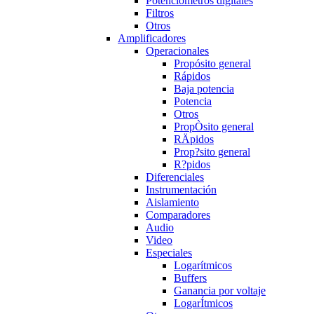
Potenciómetros digitales
Filtros
Otros
Amplificadores
Operacionales
Propósito general
Rápidos
Baja potencia
Potencia
Otros
PropÒsito general
RÄpidos
Prop?sito general
R?pidos
Diferenciales
Instrumentación
Aislamiento
Comparadores
Audio
Video
Especiales
Logarítmicos
Buffers
Ganancia por voltaje
LogarÍtmicos