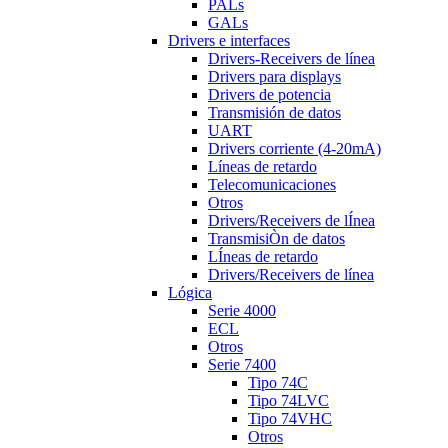
PALs
GALs
Drivers e interfaces
Drivers-Receivers de línea
Drivers para displays
Drivers de potencia
Transmisión de datos
UART
Drivers corriente (4-20mA)
Líneas de retardo
Telecomunicaciones
Otros
Drivers/Receivers de lÍnea
TransmisiÒn de datos
LÍneas de retardo
Drivers/Receivers de línea
Lógica
Serie 4000
ECL
Otros
Serie 7400
Tipo 74C
Tipo 74LVC
Tipo 74VHC
Otros