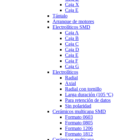
Caja X
Caja E
Tántalo
Arranque de motores
Electrolíticos SMD
Caja A
Caja B
Caja C
Caja D
Caja E
Caja F
Caja G
Electrolíticos
Radial
Axial
Radial con tornillo
Larga duración (105 ºC)
Para retención de datos
Sin polaridad
Cerámicos multicapa SMD
Formato 0603
Formato 0805
Formato 1206
Formato 1812
Cerámicos multicapa