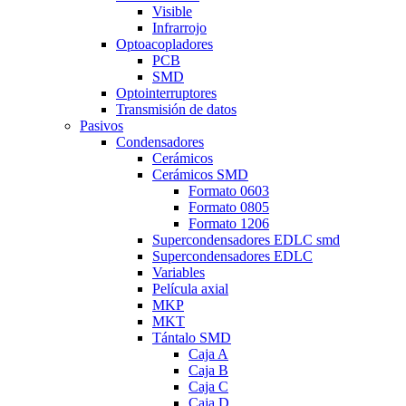
Visible
Infrarrojo
Optoacopladores
PCB
SMD
Optointerruptores
Transmisión de datos
Pasivos
Condensadores
Cerámicos
Cerámicos SMD
Formato 0603
Formato 0805
Formato 1206
Supercondensadores EDLC smd
Supercondensadores EDLC
Variables
Película axial
MKP
MKT
Tántalo SMD
Caja A
Caja B
Caja C
Caja D