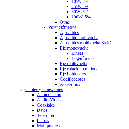
10W, 5%
25W, 5%
50W, 5%
100W, 5%
Otras
Potenciómetros
Ajustables
Ajustable multivuelta
Ajustables multivuelta SMD
Eje monovuelta
Lineal
Logarítmico
Eje multivuelta
Eje rotación continua
Eje bobinados
Codificadores
Accesorios
Cables y conexiones
Alimentación
Audio-Video
Coaxiales
Datos
Telefonia
Planos
Multipolares