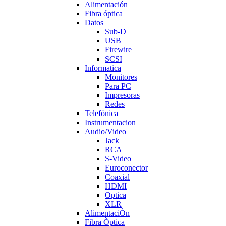
Alimentación
Fibra óptica
Datos
Sub-D
USB
Firewire
SCSI
Informatica
Monitores
Para PC
Impresoras
Redes
Telefónica
Instrumentacion
Audio/Video
Jack
RCA
S-Video
Euroconector
Coaxial
HDMI
Optica
XLR
AlimentaciÒn
Fibra Òptica