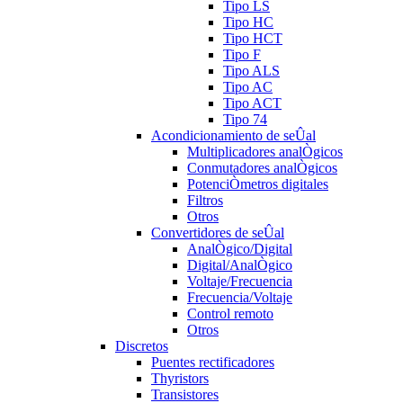
Tipo LS
Tipo HC
Tipo HCT
Tipo F
Tipo ALS
Tipo AC
Tipo ACT
Tipo 74
Acondicionamiento de seÛal
Multiplicadores analÒgicos
Conmutadores analÒgicos
PotenciÒmetros digitales
Filtros
Otros
Convertidores de seÛal
AnalÒgico/Digital
Digital/AnalÒgico
Voltaje/Frecuencia
Frecuencia/Voltaje
Control remoto
Otros
Discretos
Puentes rectificadores
Thyristors
Transistores