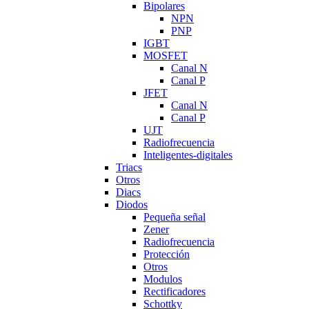
Bipolares
NPN
PNP
IGBT
MOSFET
Canal N
Canal P
JFET
Canal N
Canal P
UJT
Radiofrecuencia
Inteligentes-digitales
Triacs
Otros
Diacs
Diodos
Pequeña señal
Zener
Radiofrecuencia
Protección
Otros
Modulos
Rectificadores
Schottky