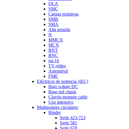
QLA
SMC
Cargas resistivas
SMB
SMA
Alta tensión
N
MMCX
MCX
BNT
BNC
jul-16
TV-vídeo
Automóvil
FME
Eléctricos de potencia (IEC)
Bajo voltaje DC
Base red chasis
Clavija montaje cable
Uso intensivo
Multipolares circulares
Binder
Serie 423-723
Serie 581
Serie 678