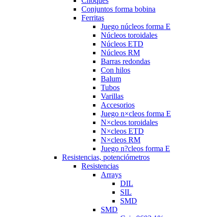
Choques
Conjuntos forma bobina
Ferritas
Juego núcleos forma E
Núcleos toroidales
Núcleos ETD
Núcleos RM
Barras redondas
Con hilos
Balum
Tubos
Varillas
Accesorios
Juego n×cleos forma E
N×cleos toroidales
N×cleos ETD
N×cleos RM
Juego n?cleos forma E
Resistencias, potenciómetros
Resistencias
Arrays
DIL
SIL
SMD
SMD