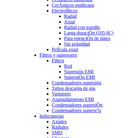
CerÄmicos multicapa
ElectrolÍticos
Radial
Axial
Radial con tornillo
Larga duraciÒn (105 êC)
Para retenciÒn de datos
Sin polaridad
PelÍcula axial
Filtros y supresores
Filtros
Red
Supresión EMI
SupresiÒn EMI
Condensadores supresión
Tubos descarga de gas
Varistores
Apantallamiento EMI
Condensadores supresiÒn
Condensadores supresi?n
Inductancias
Axiales
Radiales
SMD