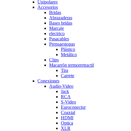
Unipolares
Accesorios
Bridas
Abrazaderas
Bases bridas
Marcaje
electrico
Pasacables
Prensaestopas
Plástico
Metálico
Clips
Macarrón termorretractil
Tira
Carrete
Conexiones
Audio-Video
Jack
RCA
S-Video
Euroconector
Coaxial
HDMI
Optica
XLR