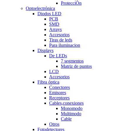
ProtecciÒn
Optoelectrónica
Diodos LED
PCB
SMD
Arrays
Accesorios
Tiras de leds
Para iluminacion
Displays
De LEDs
7 segmentos
Matriz de puntos
LCD
Accesorios
Fibra óptica
Conectores
Emisores
Receptores
Cables,conexiones
Monomodo
Multimodo
Cable
Otros
Fotodetectores