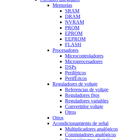
Memorias
SRAM
DRAM
NVRAM
PROM
EPROM
EEPROM
FLASH
Procesadores
Microcontroladores
Microprocesadores
DSPs
Periféricos
PerifÉricos
Reguladores de voltaje
Referencias de voltaje
Reguladores fijos
Reguladores variables
Convertidor voltaje
Otros
Otros
Acondicionamiento de señal
Multiplicadores analógicos
Conmutadores analógicos