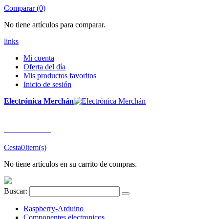
Comparar (0)
No tiene artículos para comparar.
links
Mi cuenta
Oferta del día
Mis productos favoritos
Inicio de sesión
Electrónica Merchán
¡LLÁMENOS!
91 663 80 80
Cesta
0
Item(s)
No tiene artículos en su carrito de compras.
Buscar:
Raspberry-Arduino
Componentes electronicos