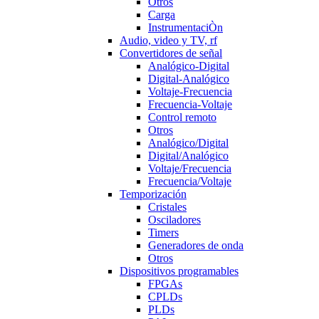
Otros
Carga
InstrumentaciÒn
Audio, video y TV, rf
Convertidores de señal
Analógico-Digital
Digital-Analógico
Voltaje-Frecuencia
Frecuencia-Voltaje
Control remoto
Otros
Analógico/Digital
Digital/Analógico
Voltaje/Frecuencia
Frecuencia/Voltaje
Temporización
Cristales
Osciladores
Timers
Generadores de onda
Otros
Dispositivos programables
FPGAs
CPLDs
PLDs