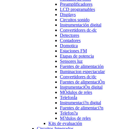
Preamplificadores
LCD programables
Displays
Circuitos sonido
Instrumentación digital
Convertidores dc-dc
Detectores
Contadores
Domotica
Estaciones FM
Etapas de potencia
Sensores luz
Fuentes de alimentación
Iluminacion espectacular
Convertidores dc/dc
Fuentes de alimentaciÒn
InstrumentaciÒn digital
MÒdulos de reles
TelefonÍa
Instrumentaci?n digital
Fuentes de alimentaci?n
Telefon?a
M?dulos de reles
Kits de evaluación
Circuitos Integrados