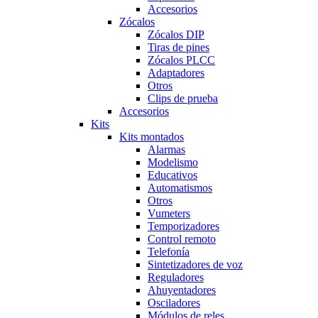
Accesorios
Zócalos
Zócalos DIP
Tiras de pines
Zócalos PLCC
Adaptadores
Otros
Clips de prueba
Accesorios
Kits
Kits montados
Alarmas
Modelismo
Educativos
Automatismos
Otros
Vumeters
Temporizadores
Control remoto
Telefonía
Sintetizadores de voz
Reguladores
Ahuyentadores
Osciladores
Módulos de reles