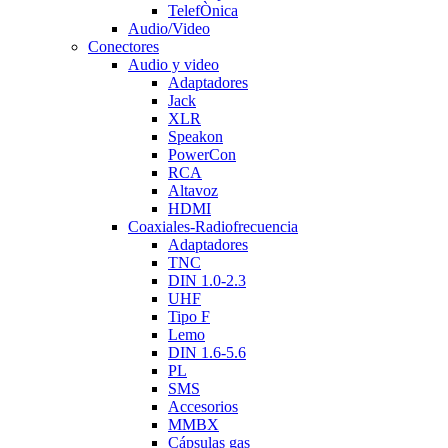
TelefÒnica
Audio/Video
Conectores
Audio y video
Adaptadores
Jack
XLR
Speakon
PowerCon
RCA
Altavoz
HDMI
Coaxiales-Radiofrecuencia
Adaptadores
TNC
DIN 1.0-2.3
UHF
Tipo F
Lemo
DIN 1.6-5.6
PL
SMS
Accesorios
MMBX
Cápsulas gas