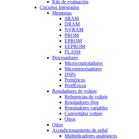
Kits de evaluación
Circuitos Integrados
Memorias
SRAM
DRAM
NVRAM
PROM
EPROM
EEPROM
FLASH
Procesadores
Microcontroladores
Microprocesadores
DSPs
Periféricos
PerifÉricos
Reguladores de voltaje
Referencias de voltaje
Reguladores fijos
Reguladores variables
Convertidor voltaje
Otros
Otros
Acondicionamiento de señal
Multiplicadores analógicos