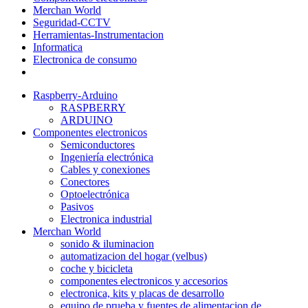
Merchan World
Seguridad-CCTV
Herramientas-Instrumentacion
Informatica
Electronica de consumo
Raspberry-Arduino
RASPBERRY
ARDUINO
Componentes electronicos
Semiconductores
Ingeniería electrónica
Cables y conexiones
Conectores
Optoelectrónica
Pasivos
Electronica industrial
Merchan World
sonido & iluminacion
automatizacion del hogar (velbus)
coche y bicicleta
componentes electronicos y accesorios
electronica, kits y placas de desarrollo
equipo de prueba y fuentes de alimentacion de