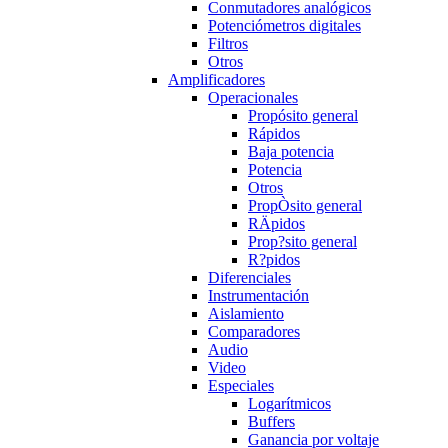
Conmutadores analógicos
Potenciómetros digitales
Filtros
Otros
Amplificadores
Operacionales
Propósito general
Rápidos
Baja potencia
Potencia
Otros
PropÒsito general
RÄpidos
Prop?sito general
R?pidos
Diferenciales
Instrumentación
Aislamiento
Comparadores
Audio
Video
Especiales
Logarítmicos
Buffers
Ganancia por voltaje