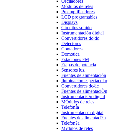
Osciladores
Módulos de reles
Preamplificadores
LCD programables
Displays
Circuitos sonido
Instrumentación digital
Convertidores dc-dc
Detectores
Contadores
Domotica
Estaciones FM
Etapas de potencia
Sensores luz
Fuentes de alimentación
Iluminacion espectacular
Convertidores dc/dc
Fuentes de alimentaciÒn
InstrumentaciÒn digital
MÒdulos de reles
TelefonÍa
Instrumentaci?n digital
Fuentes de alimentaci?n
Telefon?a
M?dulos de reles