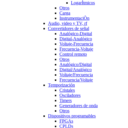
LogarÍtmicos
Otros
Carga
InstrumentaciÒn
Audio, video y TV, rf
Convertidores de señal
Analógico-Digital
Digital-Analógico
Voltaje-Frecuencia
Frecuencia-Voltaje
Control remoto
Otros
Analógico/Digital
Digital/Analógico
Voltaje/Frecuencia
Frecuencia/Voltaje
Temporización
Cristales
Osciladores
Timers
Generadores de onda
Otros
Dispositivos programables
FPGAs
CPLDs