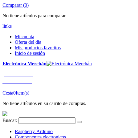
Comparar (0)
No tiene artículos para comparar.
links
Mi cuenta
Oferta del día
Mis productos favoritos
Inicio de sesión
Electrónica Merchán
¡LLÁMENOS!
91 663 80 80
Cesta
0
Item(s)
No tiene artículos en su carrito de compras.
Buscar:
Raspberry-Arduino
Componentes electronicos