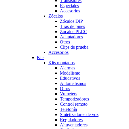
Transistores
Especiales
Accesorios
Zócalos
Zócalos DIP
Tiras de pines
Zócalos PLCC
Adaptadores
Otros
Clips de prueba
Accesorios
Kits
Kits montados
Alarmas
Modelismo
Educativos
Automatismos
Otros
Vumeters
Temporizadores
Control remoto
Telefonía
Sintetizadores de voz
Reguladores
Ahuyentadores