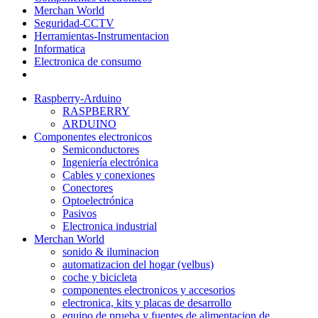
Merchan World
Seguridad-CCTV
Herramientas-Instrumentacion
Informatica
Electronica de consumo
Raspberry-Arduino
RASPBERRY
ARDUINO
Componentes electronicos
Semiconductores
Ingeniería electrónica
Cables y conexiones
Conectores
Optoelectrónica
Pasivos
Electronica industrial
Merchan World
sonido & iluminacion
automatizacion del hogar (velbus)
coche y bicicleta
componentes electronicos y accesorios
electronica, kits y placas de desarrollo
equipo de prueba y fuentes de alimentacion de