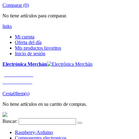
Comparar (0)
No tiene artículos para comparar.
links
Mi cuenta
Oferta del día
Mis productos favoritos
Inicio de sesión
Electrónica Merchán
¡LLÁMENOS!
91 663 80 80
Cesta
0
Item(s)
No tiene artículos en su carrito de compras.
Buscar:
Raspberry-Arduino
Componentes electronicos