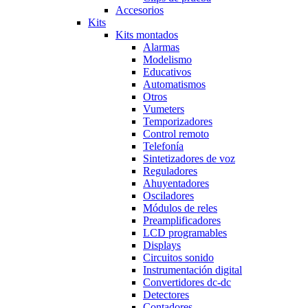
Accesorios
Kits
Kits montados
Alarmas
Modelismo
Educativos
Automatismos
Otros
Vumeters
Temporizadores
Control remoto
Telefonía
Sintetizadores de voz
Reguladores
Ahuyentadores
Osciladores
Módulos de reles
Preamplificadores
LCD programables
Displays
Circuitos sonido
Instrumentación digital
Convertidores dc-dc
Detectores
Contadores