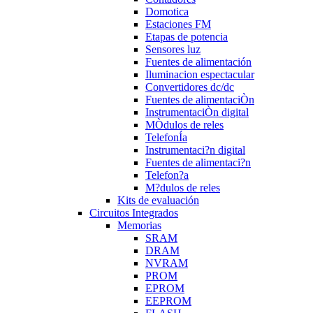
Domotica
Estaciones FM
Etapas de potencia
Sensores luz
Fuentes de alimentación
Iluminacion espectacular
Convertidores dc/dc
Fuentes de alimentaciÒn
InstrumentaciÒn digital
MÒdulos de reles
TelefonÍa
Instrumentaci?n digital
Fuentes de alimentaci?n
Telefon?a
M?dulos de reles
Kits de evaluación
Circuitos Integrados
Memorias
SRAM
DRAM
NVRAM
PROM
EPROM
EEPROM