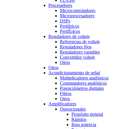
FLASH
Procesadores
Microcontroladores
Microprocesadores
DSPs
Periféricos
PerifÉricos
Reguladores de voltaje
Referencias de voltaje
Reguladores fijos
Reguladores variables
Convertidor voltaje
Otros
Otros
Acondicionamiento de señal
Multiplicadores analógicos
Conmutadores analógicos
Potenciómetros digitales
Filtros
Otros
Amplificadores
Operacionales
Propósito general
Rápidos
Baja potencia