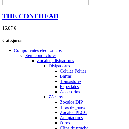
THE CONEHEAD
16,87 €
Categoría
Componentes electronicos
Semiconductores
Zócalos, disipadores
Disipadores
Celulas Peltier
Barras
Transistores
Especiales
Accesorios
Zócalos
Zócalos DIP
Tiras de pines
Zócalos PLCC
Adaptadores
Otros
Clips de prueba