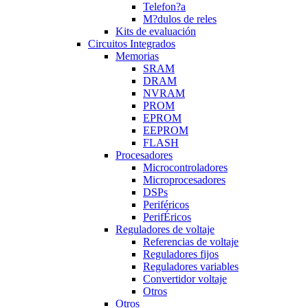
Telefon?a
M?dulos de reles
Kits de evaluación
Circuitos Integrados
Memorias
SRAM
DRAM
NVRAM
PROM
EPROM
EEPROM
FLASH
Procesadores
Microcontroladores
Microprocesadores
DSPs
Periféricos
PerifÉricos
Reguladores de voltaje
Referencias de voltaje
Reguladores fijos
Reguladores variables
Convertidor voltaje
Otros
Otros