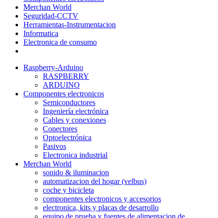
Merchan World
Seguridad-CCTV
Herramientas-Instrumentacion
Informatica
Electronica de consumo
Raspberry-Arduino
RASPBERRY
ARDUINO
Componentes electronicos
Semiconductores
Ingeniería electrónica
Cables y conexiones
Conectores
Optoelectrónica
Pasivos
Electronica industrial
Merchan World
sonido & iluminacion
automatizacion del hogar (velbus)
coche y bicicleta
componentes electronicos y accesorios
electronica, kits y placas de desarrollo
equipo de prueba y fuentes de alimentacion de