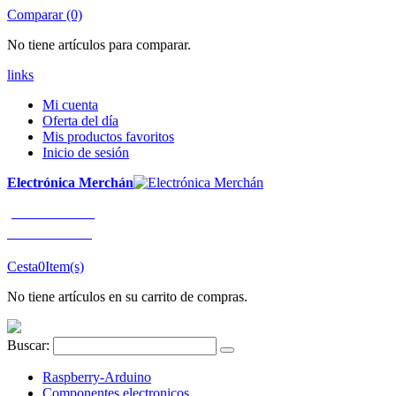
Comparar (0)
No tiene artículos para comparar.
links
Mi cuenta
Oferta del día
Mis productos favoritos
Inicio de sesión
Electrónica Merchán
¡LLÁMENOS!
91 663 80 80
Cesta
0
Item(s)
No tiene artículos en su carrito de compras.
Buscar:
Raspberry-Arduino
Componentes electronicos