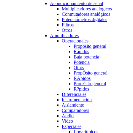
Acondicionamiento de señal
Multiplicadores analógicos
Conmutadores analógicos
Potenciómetros digitales
Filtros
Otros
Amplificadores
Operacionales
Propósito general
Rápidos
Baja potencia
Potencia
Otros
PropÒsito general
RÄpidos
Prop?sito general
R?pidos
Diferenciales
Instrumentación
Aislamiento
Comparadores
Audio
Video
Especiales
Logarítmicos