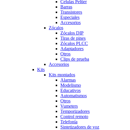
Celulas Peltier
Barras
Transistores
Especiales
Accesorios
Zócalos
Zócalos DIP
Tiras de pines
Zócalos PLCC
Adaptadores
Otros
Clips de prueba
Accesorios
Kits
Kits montados
Alarmas
Modelismo
Educativos
Automatismos
Otros
Vumeters
Temporizadores
Control remoto
Telefonía
Sintetizadores de voz