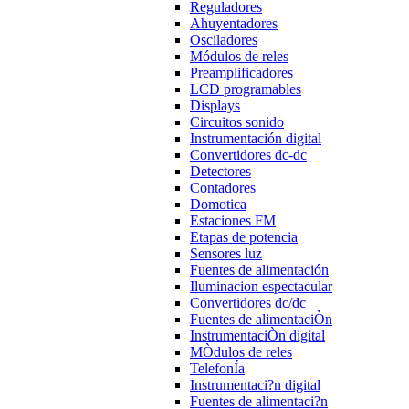
Reguladores
Ahuyentadores
Osciladores
Módulos de reles
Preamplificadores
LCD programables
Displays
Circuitos sonido
Instrumentación digital
Convertidores dc-dc
Detectores
Contadores
Domotica
Estaciones FM
Etapas de potencia
Sensores luz
Fuentes de alimentación
Iluminacion espectacular
Convertidores dc/dc
Fuentes de alimentaciÒn
InstrumentaciÒn digital
MÒdulos de reles
TelefonÍa
Instrumentaci?n digital
Fuentes de alimentaci?n