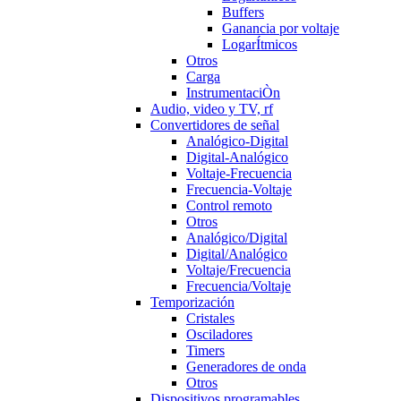
Buffers
Ganancia por voltaje
LogarÍtmicos
Otros
Carga
InstrumentaciÒn
Audio, video y TV, rf
Convertidores de señal
Analógico-Digital
Digital-Analógico
Voltaje-Frecuencia
Frecuencia-Voltaje
Control remoto
Otros
Analógico/Digital
Digital/Analógico
Voltaje/Frecuencia
Frecuencia/Voltaje
Temporización
Cristales
Osciladores
Timers
Generadores de onda
Otros
Dispositivos programables