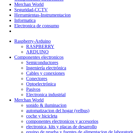
Merchan World
Seguridad-CCTV
Herramientas-Instrumentacion
Informatica
Electronica de consumo
Raspberry-Arduino
RASPBERRY
ARDUINO
Componentes electronicos
Semiconductores
Ingeniería electrónica
Cables y conexiones
Conectores
Optoelectrónica
Pasivos
Electronica industrial
Merchan World
sonido & iluminacion
automatizacion del hogar (velbus)
coche y bicicleta
componentes electronicos y accesorios
electronica, kits y placas de desarrollo
equipo de prueba y fuentes de alimentacion de laboratori