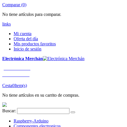
Comparar (0)
No tiene artículos para comparar.
links
Mi cuenta
Oferta del día
Mis productos favoritos
Inicio de sesión
Electrónica Merchán
¡LLÁMENOS!
91 663 80 80
Cesta
0
Item(s)
No tiene artículos en su carrito de compras.
Buscar:
Raspberry-Arduino
Componentes electronicos