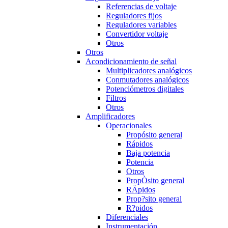
Referencias de voltaje
Reguladores fijos
Reguladores variables
Convertidor voltaje
Otros
Otros
Acondicionamiento de señal
Multiplicadores analógicos
Conmutadores analógicos
Potenciómetros digitales
Filtros
Otros
Amplificadores
Operacionales
Propósito general
Rápidos
Baja potencia
Potencia
Otros
PropÒsito general
RÄpidos
Prop?sito general
R?pidos
Diferenciales
Instrumentación