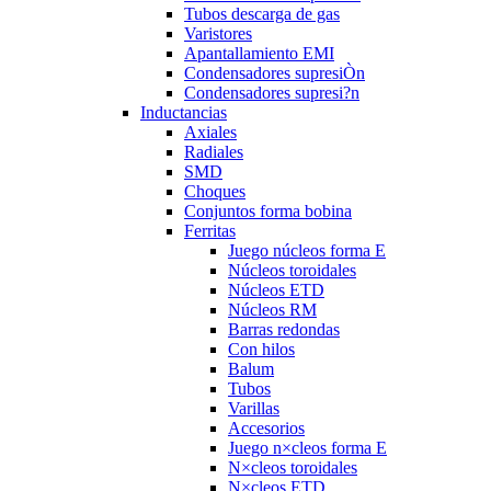
Tubos descarga de gas
Varistores
Apantallamiento EMI
Condensadores supresiÒn
Condensadores supresi?n
Inductancias
Axiales
Radiales
SMD
Choques
Conjuntos forma bobina
Ferritas
Juego núcleos forma E
Núcleos toroidales
Núcleos ETD
Núcleos RM
Barras redondas
Con hilos
Balum
Tubos
Varillas
Accesorios
Juego n×cleos forma E
N×cleos toroidales
N×cleos ETD