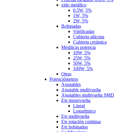
xido metálico
0.5W, 5%
1W, 5%
2W, 5%
Bobinadas
Vitrificadas
Cubierta silicona
Cubierta cerámica
Metálicas potencia
10W, 5%
25W, 5%
50W, 5%
100W, 5%
Otras
Potenciómetros
Ajustables
Ajustable multivuelta
Ajustables multivuelta SMD
Eje monovuelta
Lineal
Logarítmico
Eje multivuelta
Eje rotación continua
Eje bobinados