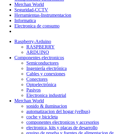
Merchan World
Seguridad-CCTV
Herramientas-Instrumentacion
Informatica
Electronica de consumo
Raspberry-Arduino
RASPBERRY
ARDUINO
Componentes electronicos
Semiconductores
Ingeniería electrónica
Cables y conexiones
Conectores
Optoelectrónica
Pasivos
Electronica industrial
Merchan World
sonido & iluminacion
automatizacion del hogar (velbus)
coche y bicicleta
componentes electronicos y accesorios
electronica, kits y placas de desarrollo
equipo de prueba y fuentes de alimentacion de