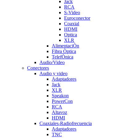
Jack
RCA
S-Video
Euroconector
Coaxial
HDMI
Optica
XLR
AlimentaciÒn
Fibra Òptica
TelefÒnica
Audio/Video
Conectores
Audio y video
Adaptadores
Jack
XLR
Speakon
PowerCon
RCA
Altavoz
HDMI
Coaxiales-Radiofrecuencia
Adaptadores
TNC