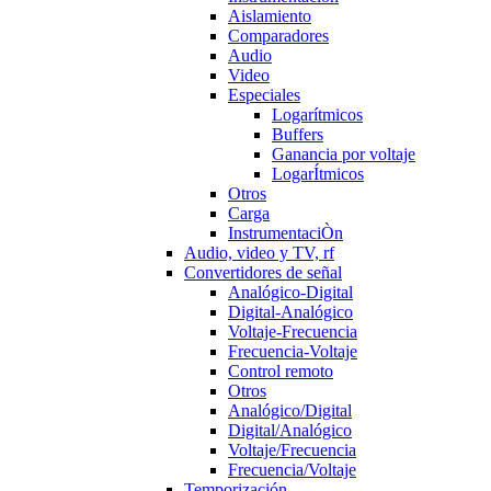
Aislamiento
Comparadores
Audio
Video
Especiales
Logarítmicos
Buffers
Ganancia por voltaje
LogarÍtmicos
Otros
Carga
InstrumentaciÒn
Audio, video y TV, rf
Convertidores de señal
Analógico-Digital
Digital-Analógico
Voltaje-Frecuencia
Frecuencia-Voltaje
Control remoto
Otros
Analógico/Digital
Digital/Analógico
Voltaje/Frecuencia
Frecuencia/Voltaje
Temporización