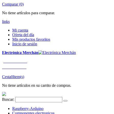
Comparar (0)
No tiene artículos para comparar.
links
Mi cuenta
Oferta del día
Mis productos favoritos
Inicio de sesión
Electrónica Merchán
¡LLÁMENOS!
91 663 80 80
Cesta
0
Item(s)
No tiene artículos en su carrito de compras.
Buscar:
Raspberry-Arduino
Componentes electronicos