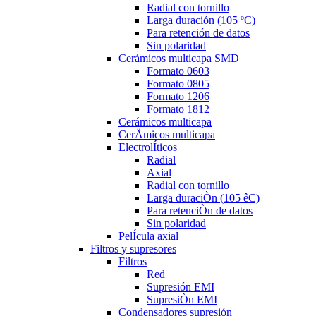
Radial con tornillo
Larga duración (105 ºC)
Para retención de datos
Sin polaridad
Cerámicos multicapa SMD
Formato 0603
Formato 0805
Formato 1206
Formato 1812
Cerámicos multicapa
CerÄmicos multicapa
ElectrolÍticos
Radial
Axial
Radial con tornillo
Larga duraciÒn (105 êC)
Para retenciÒn de datos
Sin polaridad
PelÍcula axial
Filtros y supresores
Filtros
Red
Supresión EMI
SupresiÒn EMI
Condensadores supresión