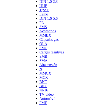
DIN 1.0-2.3
UHF
Tipo F
Lemo
DIN 1.6-5.6
PL
SMS
Accesorios
MMBX
Cápsulas gas
QLA
SMC
Cargas resistivas
SMB
SMA
Alta tensión
N
MMCX
MCX
BNT
BNC
jul-16
TV-vídeo
Automóvil
FME