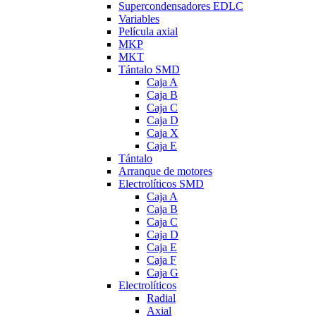
Supercondensadores EDLC
Variables
Película axial
MKP
MKT
Tántalo SMD
Caja A
Caja B
Caja C
Caja D
Caja X
Caja E
Tántalo
Arranque de motores
Electrolíticos SMD
Caja A
Caja B
Caja C
Caja D
Caja E
Caja F
Caja G
Electrolíticos
Radial
Axial