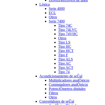
Drivers/Receivers de línea
Lógica
Serie 4000
ECL
Otros
Serie 7400
Tipo 74C
Tipo 74LVC
Tipo 74VHC
Otros
Tipo LS
Tipo HC
Tipo HCT
Tipo F
Tipo ALS
Tipo AC
Tipo ACT
Tipo 74
Acondicionamiento de seÛal
Multiplicadores analÒgicos
Conmutadores analÒgicos
PotenciÒmetros digitales
Filtros
Otros
Convertidores de seÛal