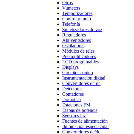
Otros
Vumeters
Temporizadores
Control remoto
Telefonía
Sintetizadores de voz
Reguladores
Ahuyentadores
Osciladores
Módulos de reles
Preamplificadores
LCD programables
Displays
Circuitos sonido
Instrumentación digital
Convertidores dc-dc
Detectores
Contadores
Domotica
Estaciones FM
Etapas de potencia
Sensores luz
Fuentes de alimentación
Iluminacion espectacular
Convertidores dc/dc