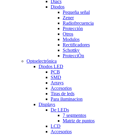
Diacs
Diodos
Pequeña señal
Zener
Radiofrecuencia
Protección
Otros
Modulos
Rectificadores
Schottky
ProtecciÒn
Optoelectrónica
Diodos LED
PCB
SMD
Arrays
Accesorios
Tiras de leds
Para iluminacion
Displays
De LEDs
7 segmentos
Matriz de puntos
LCD
Accesorios