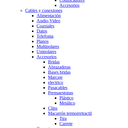
Codificadores
Accesorios
Cables y conexiones
Alimentación
Audio-Video
Coaxiales
Datos
Telefonia
Planos
Multipolares
Unipolares
Accesorios
Bridas
Abrazaderas
Bases bridas
Marcaje
electrico
Pasacables
Prensaestopas
Plástico
Metálico
Clips
Macarrón termorretractil
Tira
Carrete