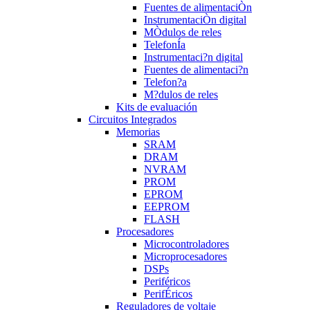
Fuentes de alimentaciÒn
InstrumentaciÒn digital
MÒdulos de reles
TelefonÍa
Instrumentaci?n digital
Fuentes de alimentaci?n
Telefon?a
M?dulos de reles
Kits de evaluación
Circuitos Integrados
Memorias
SRAM
DRAM
NVRAM
PROM
EPROM
EEPROM
FLASH
Procesadores
Microcontroladores
Microprocesadores
DSPs
Periféricos
PerifÉricos
Reguladores de voltaje