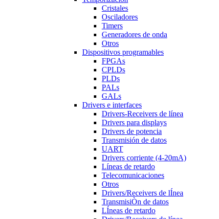
Cristales
Osciladores
Timers
Generadores de onda
Otros
Dispositivos programables
FPGAs
CPLDs
PLDs
PALs
GALs
Drivers e interfaces
Drivers-Receivers de línea
Drivers para displays
Drivers de potencia
Transmisión de datos
UART
Drivers corriente (4-20mA)
Líneas de retardo
Telecomunicaciones
Otros
Drivers/Receivers de lÍnea
TransmisiÒn de datos
LÍneas de retardo