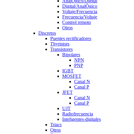
AnalÒgico/Digital
Digital/AnalÒgico
Voltaje/Frecuencia
Frecuencia/Voltaje
Control remoto
Otros
Discretos
Puentes rectificadores
Thyristors
Transistores
Bipolares
NPN
PNP
IGBT
MOSFET
Canal N
Canal P
JFET
Canal N
Canal P
UJT
Radiofrecuencia
Inteligentes-digitales
Triacs
Otros