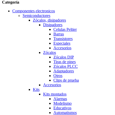
Categoría
Componentes electronicos
Semiconductores
Zócalos, disipadores
Disipadores
Celulas Peltier
Barras
Transistores
Especiales
Accesorios
Zócalos
Zócalos DIP
Tiras de pines
Zócalos PLCC
Adaptadores
Otros
Clips de prueba
Accesorios
Kits
Kits montados
Alarmas
Modelismo
Educativos
Automatismos