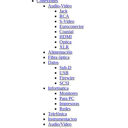
Conexiones
Audio-Video
Jack
RCA
S-Video
Euroconector
Coaxial
HDMI
Optica
XLR
Alimentación
Fibra óptica
Datos
Sub-D
USB
Firewire
SCSI
Informatica
Monitores
Para PC
Impresoras
Redes
Telefónica
Instrumentacion
Audio/Video