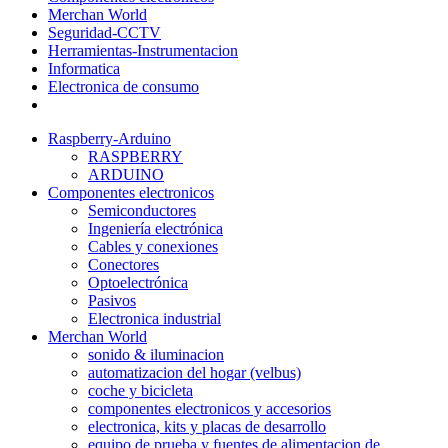
Merchan World
Seguridad-CCTV
Herramientas-Instrumentacion
Informatica
Electronica de consumo
Raspberry-Arduino
RASPBERRY
ARDUINO
Componentes electronicos
Semiconductores
Ingeniería electrónica
Cables y conexiones
Conectores
Optoelectrónica
Pasivos
Electronica industrial
Merchan World
sonido & iluminacion
automatizacion del hogar (velbus)
coche y bicicleta
componentes electronicos y accesorios
electronica, kits y placas de desarrollo
equipo de prueba y fuentes de alimentacion de