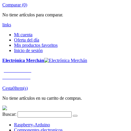
Comparar (0)
No tiene artículos para comparar.
links
Mi cuenta
Oferta del día
Mis productos favoritos
Inicio de sesión
Electrónica Merchán
¡LLÁMENOS!
91 663 80 80
Cesta
0
Item(s)
No tiene artículos en su carrito de compras.
Buscar:
Raspberry-Arduino
Componentes electronicos