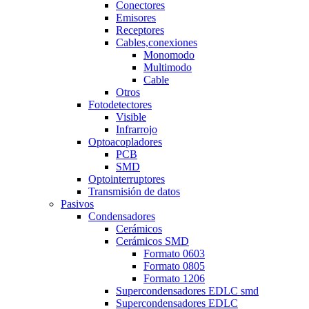
Conectores
Emisores
Receptores
Cables,conexiones
Monomodo
Multimodo
Cable
Otros
Fotodetectores
Visible
Infrarrojo
Optoacopladores
PCB
SMD
Optointerruptores
Transmisión de datos
Pasivos
Condensadores
Cerámicos
Cerámicos SMD
Formato 0603
Formato 0805
Formato 1206
Supercondensadores EDLC smd
Supercondensadores EDLC