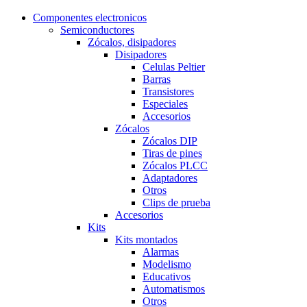
Componentes electronicos
Semiconductores
Zócalos, disipadores
Disipadores
Celulas Peltier
Barras
Transistores
Especiales
Accesorios
Zócalos
Zócalos DIP
Tiras de pines
Zócalos PLCC
Adaptadores
Otros
Clips de prueba
Accesorios
Kits
Kits montados
Alarmas
Modelismo
Educativos
Automatismos
Otros