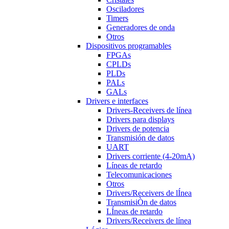
Osciladores
Timers
Generadores de onda
Otros
Dispositivos programables
FPGAs
CPLDs
PLDs
PALs
GALs
Drivers e interfaces
Drivers-Receivers de línea
Drivers para displays
Drivers de potencia
Transmisión de datos
UART
Drivers corriente (4-20mA)
Líneas de retardo
Telecomunicaciones
Otros
Drivers/Receivers de lÍnea
TransmisiÒn de datos
LÍneas de retardo
Drivers/Receivers de línea