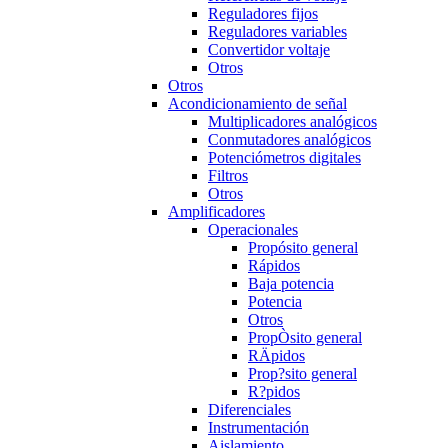
Reguladores fijos
Reguladores variables
Convertidor voltaje
Otros
Otros
Acondicionamiento de señal
Multiplicadores analógicos
Conmutadores analógicos
Potenciómetros digitales
Filtros
Otros
Amplificadores
Operacionales
Propósito general
Rápidos
Baja potencia
Potencia
Otros
PropÒsito general
RÄpidos
Prop?sito general
R?pidos
Diferenciales
Instrumentación
Aislamiento