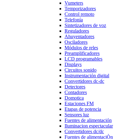
Vumeters
Temporizadores
Control remoto
Telefonía
Sintetizadores de voz
Reguladores
Ahuyentadores
Osciladores
Módulos de reles
Preamplificadores
LCD programables
Displays
Circuitos sonido
Instrumentación digital
Convertidores dc-dc
Detectores
Contadores
Domotica
Estaciones FM
Etapas de potencia
Sensores luz
Fuentes de alimentación
Iluminacion espectacular
Convertidores dc/dc
Fuentes de alimentaciÒn