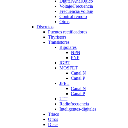
Digital/AnalÒgico
Voltaje/Frecuencia
Frecuencia/Voltaje
Control remoto
Otros
Discretos
Puentes rectificadores
Thyristors
Transistores
Bipolares
NPN
PNP
IGBT
MOSFET
Canal N
Canal P
JFET
Canal N
Canal P
UJT
Radiofrecuencia
Inteligentes-digitales
Triacs
Otros
Diacs