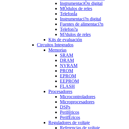
InstrumentaciÒn digital
MÒdulos de reles
TelefonÍa
Instrumentaci?n digital
Fuentes de alimentaci?n
Telefon?a
M?dulos de reles
Kits de evaluación
Circuitos Integrados
Memorias
SRAM
DRAM
NVRAM
PROM
EPROM
EEPROM
FLASH
Procesadores
Microcontroladores
Microprocesadores
DSPs
Periféricos
PerifÉricos
Reguladores de voltaje
Referencias de voltaje