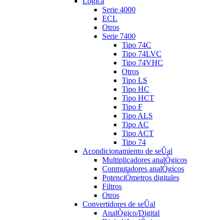
Lógica
Serie 4000
ECL
Otros
Serie 7400
Tipo 74C
Tipo 74LVC
Tipo 74VHC
Otros
Tipo LS
Tipo HC
Tipo HCT
Tipo F
Tipo ALS
Tipo AC
Tipo ACT
Tipo 74
Acondicionamiento de seÛal
Multiplicadores analÒgicos
Conmutadores analÒgicos
PotenciÒmetros digitales
Filtros
Otros
Convertidores de seÛal
AnalÒgico/Digital