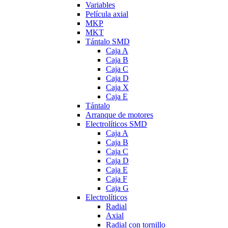
Variables
Película axial
MKP
MKT
Tántalo SMD
Caja A
Caja B
Caja C
Caja D
Caja X
Caja E
Tántalo
Arranque de motores
Electrolíticos SMD
Caja A
Caja B
Caja C
Caja D
Caja E
Caja F
Caja G
Electrolíticos
Radial
Axial
Radial con tornillo