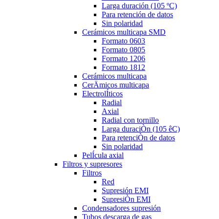
Larga duración (105 ºC)
Para retención de datos
Sin polaridad
Cerámicos multicapa SMD
Formato 0603
Formato 0805
Formato 1206
Formato 1812
Cerámicos multicapa
CerÄmicos multicapa
ElectrolÍticos
Radial
Axial
Radial con tornillo
Larga duraciÒn (105 êC)
Para retenciÒn de datos
Sin polaridad
PelÍcula axial
Filtros y supresores
Filtros
Red
Supresión EMI
SupresiÒn EMI
Condensadores supresión
Tubos descarga de gas