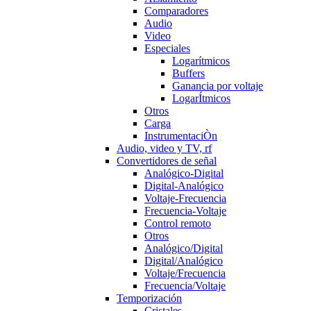
Comparadores
Audio
Video
Especiales
Logarítmicos
Buffers
Ganancia por voltaje
LogarÍtmicos
Otros
Carga
InstrumentaciÒn
Audio, video y TV, rf
Convertidores de señal
Analógico-Digital
Digital-Analógico
Voltaje-Frecuencia
Frecuencia-Voltaje
Control remoto
Otros
Analógico/Digital
Digital/Analógico
Voltaje/Frecuencia
Frecuencia/Voltaje
Temporización
Cristales