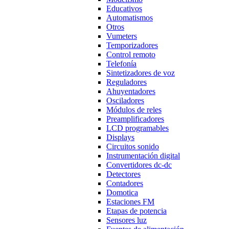
Educativos
Automatismos
Otros
Vumeters
Temporizadores
Control remoto
Telefonía
Sintetizadores de voz
Reguladores
Ahuyentadores
Osciladores
Módulos de reles
Preamplificadores
LCD programables
Displays
Circuitos sonido
Instrumentación digital
Convertidores dc-dc
Detectores
Contadores
Domotica
Estaciones FM
Etapas de potencia
Sensores luz