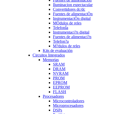
Fuentes de alimentación
Iluminacion espectacular
Convertidores dc/dc
Fuentes de alimentaciÒn
InstrumentaciÒn digital
MÒdulos de reles
TelefonÍa
Instrumentaci?n digital
Fuentes de alimentaci?n
Telefon?a
M?dulos de reles
Kits de evaluación
Circuitos Integrados
Memorias
SRAM
DRAM
NVRAM
PROM
EPROM
EEPROM
FLASH
Procesadores
Microcontroladores
Microprocesadores
DSPs