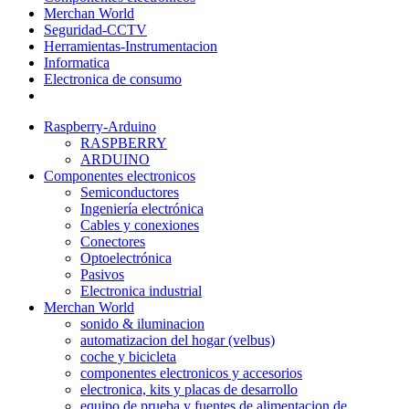
Merchan World
Seguridad-CCTV
Herramientas-Instrumentacion
Informatica
Electronica de consumo
Raspberry-Arduino
RASPBERRY
ARDUINO
Componentes electronicos
Semiconductores
Ingeniería electrónica
Cables y conexiones
Conectores
Optoelectrónica
Pasivos
Electronica industrial
Merchan World
sonido & iluminacion
automatizacion del hogar (velbus)
coche y bicicleta
componentes electronicos y accesorios
electronica, kits y placas de desarrollo
equipo de prueba y fuentes de alimentacion de