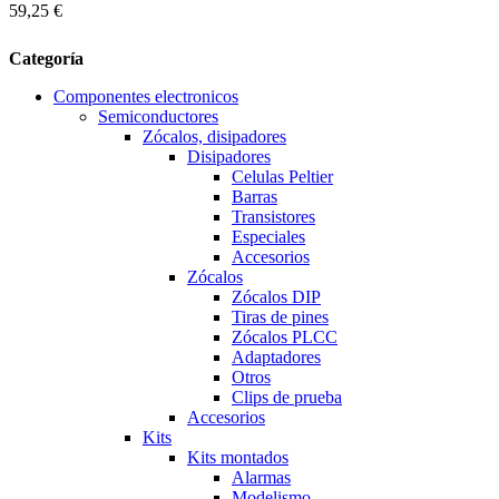
59,25 €
Categoría
Componentes electronicos
Semiconductores
Zócalos, disipadores
Disipadores
Celulas Peltier
Barras
Transistores
Especiales
Accesorios
Zócalos
Zócalos DIP
Tiras de pines
Zócalos PLCC
Adaptadores
Otros
Clips de prueba
Accesorios
Kits
Kits montados
Alarmas
Modelismo