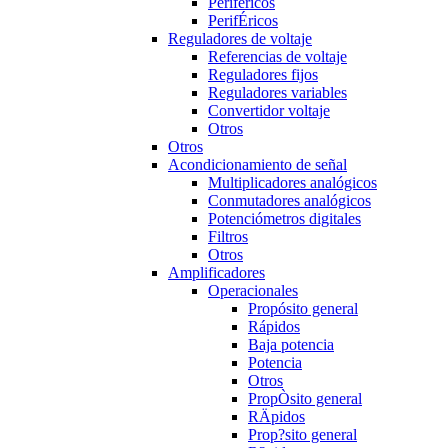
Periféricos
PerifÉricos
Reguladores de voltaje
Referencias de voltaje
Reguladores fijos
Reguladores variables
Convertidor voltaje
Otros
Otros
Acondicionamiento de señal
Multiplicadores analógicos
Conmutadores analógicos
Potenciómetros digitales
Filtros
Otros
Amplificadores
Operacionales
Propósito general
Rápidos
Baja potencia
Potencia
Otros
PropÒsito general
RÄpidos
Prop?sito general