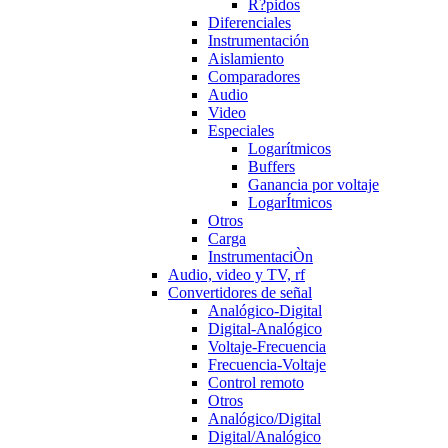
R?pidos
Diferenciales
Instrumentación
Aislamiento
Comparadores
Audio
Video
Especiales
Logarítmicos
Buffers
Ganancia por voltaje
LogarÍtmicos
Otros
Carga
InstrumentaciÒn
Audio, video y TV, rf
Convertidores de señal
Analógico-Digital
Digital-Analógico
Voltaje-Frecuencia
Frecuencia-Voltaje
Control remoto
Otros
Analógico/Digital
Digital/Analógico