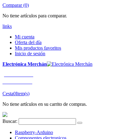
Comparar (0)
No tiene artículos para comparar.
links
Mi cuenta
Oferta del día
Mis productos favoritos
Inicio de sesión
Electrónica Merchán
¡LLÁMENOS!
91 663 80 80
Cesta
0
Item(s)
No tiene artículos en su carrito de compras.
Buscar:
Raspberry-Arduino
Componentes electronicos