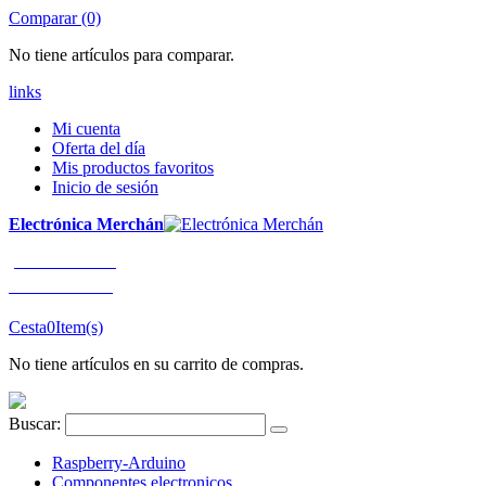
Comparar (0)
No tiene artículos para comparar.
links
Mi cuenta
Oferta del día
Mis productos favoritos
Inicio de sesión
Electrónica Merchán
¡LLÁMENOS!
91 663 80 80
Cesta
0
Item(s)
No tiene artículos en su carrito de compras.
Buscar:
Raspberry-Arduino
Componentes electronicos