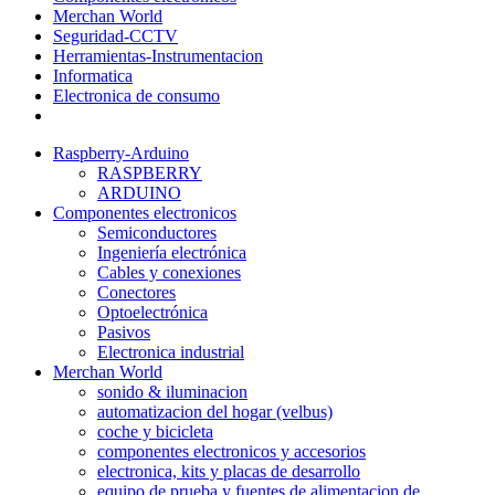
Merchan World
Seguridad-CCTV
Herramientas-Instrumentacion
Informatica
Electronica de consumo
Raspberry-Arduino
RASPBERRY
ARDUINO
Componentes electronicos
Semiconductores
Ingeniería electrónica
Cables y conexiones
Conectores
Optoelectrónica
Pasivos
Electronica industrial
Merchan World
sonido & iluminacion
automatizacion del hogar (velbus)
coche y bicicleta
componentes electronicos y accesorios
electronica, kits y placas de desarrollo
equipo de prueba y fuentes de alimentacion de