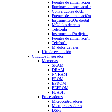
Fuentes de alimentación
Iluminacion espectacular
Convertidores dc/dc
Fuentes de alimentaciÒn
InstrumentaciÒn digital
MÒdulos de reles
TelefonÍa
Instrumentaci?n digital
Fuentes de alimentaci?n
Telefon?a
M?dulos de reles
Kits de evaluación
Circuitos Integrados
Memorias
SRAM
DRAM
NVRAM
PROM
EPROM
EEPROM
FLASH
Procesadores
Microcontroladores
Microprocesadores
DSPs