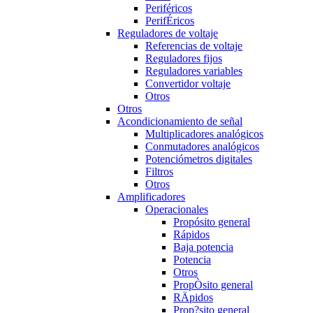
Periféricos
PerifÉricos
Reguladores de voltaje
Referencias de voltaje
Reguladores fijos
Reguladores variables
Convertidor voltaje
Otros
Otros
Acondicionamiento de señal
Multiplicadores analógicos
Conmutadores analógicos
Potenciómetros digitales
Filtros
Otros
Amplificadores
Operacionales
Propósito general
Rápidos
Baja potencia
Potencia
Otros
PropÒsito general
RÄpidos
Prop?sito general