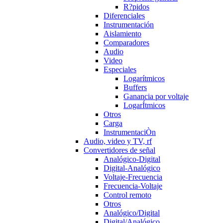
R?pidos
Diferenciales
Instrumentación
Aislamiento
Comparadores
Audio
Video
Especiales
Logarítmicos
Buffers
Ganancia por voltaje
LogarÍtmicos
Otros
Carga
InstrumentaciÒn
Audio, video y TV, rf
Convertidores de señal
Analógico-Digital
Digital-Analógico
Voltaje-Frecuencia
Frecuencia-Voltaje
Control remoto
Otros
Analógico/Digital
Digital/Analógico