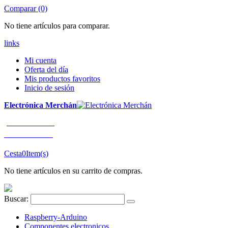
Comparar (0)
No tiene artículos para comparar.
links
Mi cuenta
Oferta del día
Mis productos favoritos
Inicio de sesión
Electrónica Merchán
¡LLÁMENOS!
91 663 80 80
Cesta
0
Item(s)
No tiene artículos en su carrito de compras.
Buscar:
Raspberry-Arduino
Componentes electronicos