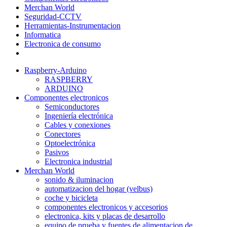
Merchan World
Seguridad-CCTV
Herramientas-Instrumentacion
Informatica
Electronica de consumo
Raspberry-Arduino
RASPBERRY
ARDUINO
Componentes electronicos
Semiconductores
Ingeniería electrónica
Cables y conexiones
Conectores
Optoelectrónica
Pasivos
Electronica industrial
Merchan World
sonido & iluminacion
automatizacion del hogar (velbus)
coche y bicicleta
componentes electronicos y accesorios
electronica, kits y placas de desarrollo
equipo de prueba y fuentes de alimentacion de