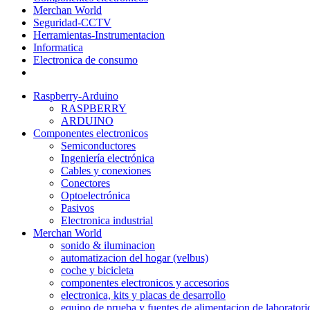
Merchan World
Seguridad-CCTV
Herramientas-Instrumentacion
Informatica
Electronica de consumo
Raspberry-Arduino
RASPBERRY
ARDUINO
Componentes electronicos
Semiconductores
Ingeniería electrónica
Cables y conexiones
Conectores
Optoelectrónica
Pasivos
Electronica industrial
Merchan World
sonido & iluminacion
automatizacion del hogar (velbus)
coche y bicicleta
componentes electronicos y accesorios
electronica, kits y placas de desarrollo
equipo de prueba y fuentes de alimentacion de laboratori