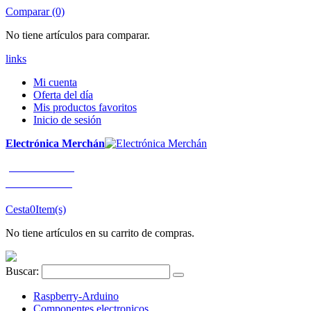
Comparar (0)
No tiene artículos para comparar.
links
Mi cuenta
Oferta del día
Mis productos favoritos
Inicio de sesión
Electrónica Merchán
¡LLÁMENOS!
91 663 80 80
Cesta
0
Item(s)
No tiene artículos en su carrito de compras.
Buscar:
Raspberry-Arduino
Componentes electronicos