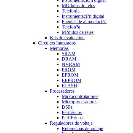
InstrumentaciÒn digital
MÒdulos de reles
TelefonÍa
Instrumentaci?n digital
Fuentes de alimentaci?n
Telefon?a
M?dulos de reles
Kits de evaluación
Circuitos Integrados
Memorias
SRAM
DRAM
NVRAM
PROM
EPROM
EEPROM
FLASH
Procesadores
Microcontroladores
Microprocesadores
DSPs
Periféricos
PerifÉricos
Reguladores de voltaje
Referencias de voltaje