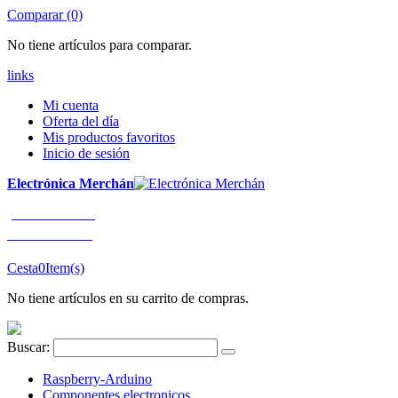
Comparar (0)
No tiene artículos para comparar.
links
Mi cuenta
Oferta del día
Mis productos favoritos
Inicio de sesión
Electrónica Merchán
¡LLÁMENOS!
91 663 80 80
Cesta
0
Item(s)
No tiene artículos en su carrito de compras.
Buscar:
Raspberry-Arduino
Componentes electronicos