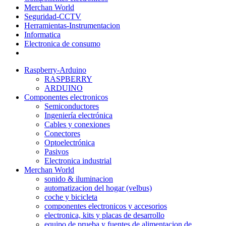
Merchan World
Seguridad-CCTV
Herramientas-Instrumentacion
Informatica
Electronica de consumo
Raspberry-Arduino
RASPBERRY
ARDUINO
Componentes electronicos
Semiconductores
Ingeniería electrónica
Cables y conexiones
Conectores
Optoelectrónica
Pasivos
Electronica industrial
Merchan World
sonido & iluminacion
automatizacion del hogar (velbus)
coche y bicicleta
componentes electronicos y accesorios
electronica, kits y placas de desarrollo
equipo de prueba y fuentes de alimentacion de