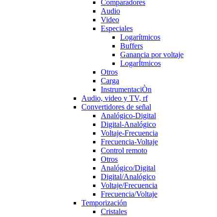
Comparadores
Audio
Video
Especiales
Logarítmicos
Buffers
Ganancia por voltaje
LogarÍtmicos
Otros
Carga
InstrumentaciÒn
Audio, video y TV, rf
Convertidores de señal
Analógico-Digital
Digital-Analógico
Voltaje-Frecuencia
Frecuencia-Voltaje
Control remoto
Otros
Analógico/Digital
Digital/Analógico
Voltaje/Frecuencia
Frecuencia/Voltaje
Temporización
Cristales