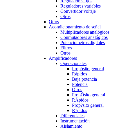
Reguladores fijos
Reguladores variables
Convertidor voltaje
Otros
Otros
Acondicionamiento de señal
Multiplicadores analógicos
Conmutadores analógicos
Potenciómetros digitales
Filtros
Otros
Amplificadores
Operacionales
Propósito general
Rápidos
Baja potencia
Potencia
Otros
PropÒsito general
RÄpidos
Prop?sito general
R?pidos
Diferenciales
Instrumentación
Aislamiento