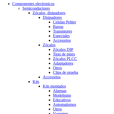
Componentes electronicos
Semiconductores
Zócalos, disipadores
Disipadores
Celulas Peltier
Barras
Transistores
Especiales
Accesorios
Zócalos
Zócalos DIP
Tiras de pines
Zócalos PLCC
Adaptadores
Otros
Clips de prueba
Accesorios
Kits
Kits montados
Alarmas
Modelismo
Educativos
Automatismos
Otros
Vumeters