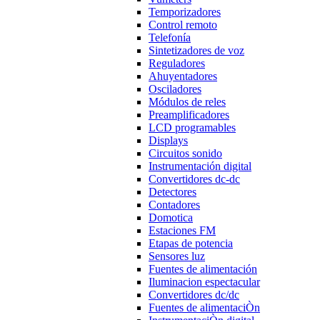
Temporizadores
Control remoto
Telefonía
Sintetizadores de voz
Reguladores
Ahuyentadores
Osciladores
Módulos de reles
Preamplificadores
LCD programables
Displays
Circuitos sonido
Instrumentación digital
Convertidores dc-dc
Detectores
Contadores
Domotica
Estaciones FM
Etapas de potencia
Sensores luz
Fuentes de alimentación
Iluminacion espectacular
Convertidores dc/dc
Fuentes de alimentaciÒn